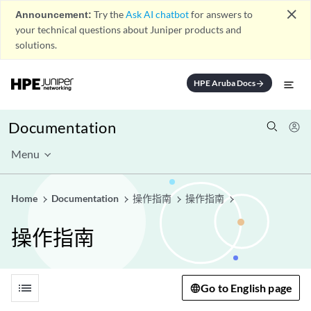
close
Announcement:
Try the
Ask AI chatbot
for answers to
your technical questions about Juniper products and
solutions.
HPE Aruba Docs
arrow_forward
Documentation
Menu
Home
Documentation
操作指南
操作指南
操作指南
list
Go to English page