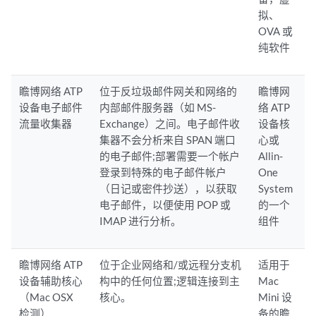
拟、
OVA 或
纯软件
瞻博网络 ATP
位于反垃圾邮件网关和网络的
瞻博网
设备电子邮件
内部邮件服务器（如 MS-
络 ATP
流量收集器
Exchange）之间。电子邮件收
设备核
集器不会分析来自 SPAN 端口
心或
的电子邮件;部署需要一个帐户
Allin-
登录到特殊的电子邮件帐户
One
（日记或密件抄送），以获取
System
电子邮件，以便使用 POP 或
的一个
IMAP 进行分析。
组件
瞻博网络 ATP
位于企业网络和/或远程分支机
适用于
设备辅助核心
构中的任何位置;逻辑连接到主
Mac
（Mac OSX
核心。
Mini 设
检测）
备的瞻