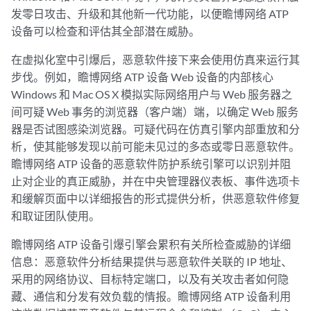
发零日攻击、升级和其他新一代功能，以便瞻博网络 ATP
设备可以检查和评估其全部潜在威胁。
在虚拟化室中引爆后，恶意软件接下来会使用仿真来运行其
步伐。例如，瞻博网络 ATP 设备 Web 设备的内部核心
Windows 和 Mac OS X 模拟实际网络用户与 Web 服务器之
间可疑 Web 事务的浏览器（客户端）端，以确定 Web 服务
器是否试图感染浏览器。可疑代码在仿真引擎内部重放和分
析，使其能够发现以前可能未见过的多态或零日恶意软件。
瞻博网络 ATP 设备的恶意软件防护系统引擎可以识别并阻
止对企业的真正威胁，并在中央管理器仪表板、事件选项卡
和缓解页面中以详细报告的形式提供分析，供恶意软件修复
和取证团队使用。
瞻博网络 ATP 设备引爆引擎会累积有关所检查威胁的详细
信息：恶意软件分析结果提供与恶意软件关联的 IP 地址、
采用的网络协议、目标特定端口，以及有关攻击者如何隐
藏、通信和分发有效负载的情报。瞻博网络 ATP 设备利用