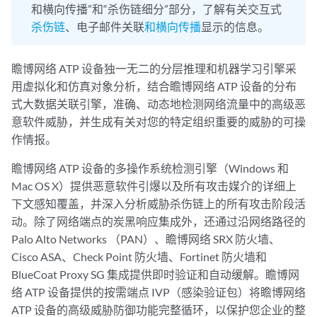
和横向传播”和“杀伤链细分”部分，了解有关交互式
杀伤链
、电子邮件关联
和横向传播
显示的信息。
瞻博网络 ATP 设备独一无二的分层推理和机器学习引擎采
用虚拟化和仿真对象分析，结合瞻博网络 ATP 设备的分布
式大数据关联引擎，准确、动态地检测网络流量中的高级恶
意软件威胁，并生成有关对您的特定组织重要的威胁的可操
作情报。
瞻博网络 ATP 设备的多操作系统检测引擎（Windows 和
Mac OS X）提供恶意软件引爆以及所有攻击媒介的详细上
下文感知覆盖，并深入分析威胁杀伤链上的所有攻击阶段活
动。除了网络端点的炭黑响应集成外，还通过沿网络路径的
Palo Alto Networks （PAN）、瞻博网络 SRX 防火墙、
Cisco ASA、Check Point 防火墙、Fortinet 防火墙和
BlueCoat Proxy SG 集成提供即时验证和自动缓解。瞻博网
络 ATP 设备提供的按需端点 IVP（感染验证包）将瞻博网络
ATP 设备的高级威胁防御功能完整循环，以保护您企业的整