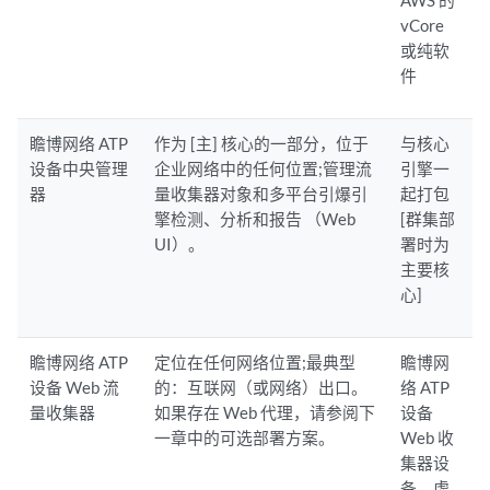
vCore
或纯软
件
瞻博网络 ATP
作为 [主] 核心的一部分，位于
与核心
设备中央管理
企业网络中的任何位置;管理流
引擎一
器
量收集器对象和多平台引爆引
起打包
擎检测、分析和报告 （Web
[群集部
UI）。
署时为
主要核
心]
瞻博网络 ATP
定位在任何网络位置;最典型
瞻博网
设备 Web 流
的：互联网（或网络）出口。
络 ATP
量收集器
如果存在 Web 代理，请参阅下
设备
一章中的可选部署方案。
Web 收
集器设
备，虚