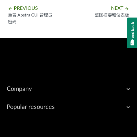
PREVIOUS
NEXT
arrow_backward
arrow_forward
重置 Apstra GUI 管理员
蓝图摘要和仪表板
密码
Feedback
Company
Popular resources