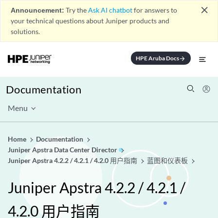
close
Announcement:
Try the
Ask AI chatbot
for answers to
your technical questions about Juniper products and
solutions.
HPE Aruba Docs
arrow_forward
Documentation
Menu
Home
Documentation
Juniper Apstra Data Center Director
Juniper Apstra 4.2.2 / 4.2.1 / 4.2.0 用户指南
蓝图和仪表板
Juniper Apstra 4.2.2 / 4.2.1 /
4.2.0 用户指南