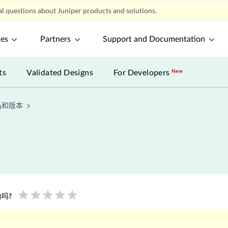
l questions about Juniper products and solutions.
ces
Partners
Support and Documentation
ts
Validated Designs
For Developers
New
品和版本
star
star
star
star
star
吗?