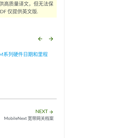
供高质量译文，但无法保
F 仅提供英文版.
arrow_backward
arrow_forward
M系列硬件日期和里程
NEXT
arrow_forward
MobileNext 宽带网关档案