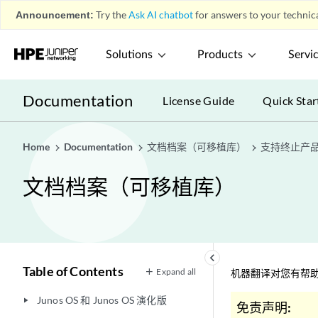
Announcement:
Try the
Ask AI chatbot
for answers to your technica
Solutions
Products
Servi
Documentation
License Guide
Quick Star
Home
Documentation
文档档案（可移植库）
支持终止产
文档档案（可移植库）
keyboard_arrow_left
Table of Contents
Expand all
机器翻译对您有帮助
Junos OS 和 Junos OS 演化版
play_arrow
免责声明: