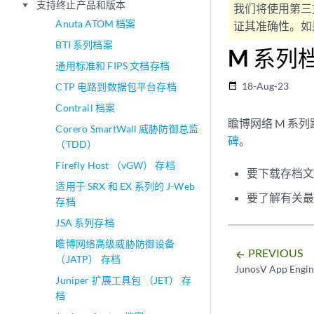
支持终止产品和版本
play_arrow
我们将使用第三
Anuta ATOM 档案
证其准确性。如果
BTI 系列档案
M 系列
通用标准和 FIPS 文档存档
18-Aug-23
CTP 电路到数据包平台存档
date_range
Contrail 档案
瞻博网络 M 系
Corero SmartWall 威胁防御总监
碑
。
（TDD）
Firefly Host （vGW） 存档
要下载存档文档
适用于 SRX 和 EX 系列的 J-Web
要了解有关
存档
JSA 系列存档
瞻博网络高级威胁防御设备
PREVIOUS
arrow_backward
（JATP） 存档
JunosV App Eng
Juniper 扩展工具包 （JET） 存
档