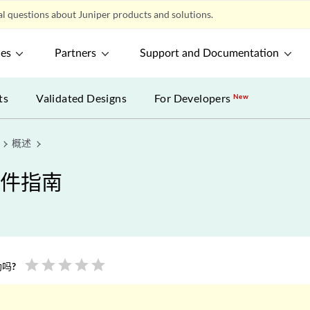
l questions about Juniper products and solutions.
ces
Partners
Support and Documentation
ts
Validated Designs
For Developers
New
概述
硬件指南
star
star
star
star
star
吗?