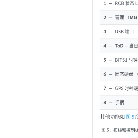
1
—
RCB 状态 
2
—
管理 （
MG
3
—
USB 端口
4
—
ToD
— 当
5
—
BITS1 时
6
—
固态硬盘 （
7
—
GPS 时钟
8
—
手柄
其他功能如
图 5
图 5：
布线和控制板面