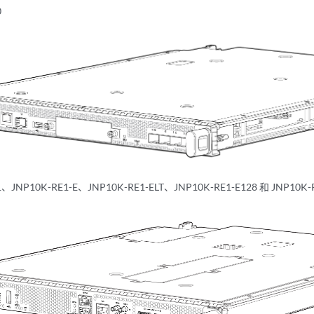
0
1、JNP10K-RE1-E、JNP10K-RE1-ELT、JNP10K-RE1-E128 和 JNP10K-