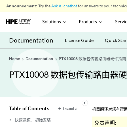
Announcement:
Try the
Ask AI chatbot
for answers to your technica
Solutions
Products
Servi
Documentation
License Guide
Quick Star
Home
Documentation
PTX10008 数据包传输路由器硬件指南
PTX10008 数据包传输路由器
keyboard_arrow_left
Table of Contents
Expand all
机器翻译对您有帮助
快速通道：初始安装
play_arrow
免责声明: