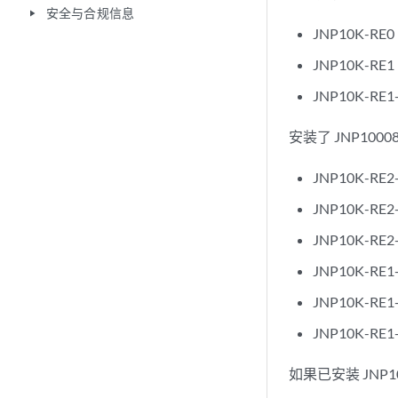
安全与合规信息
play_arrow
JNP10K-RE0
JNP10K-RE1
JNP10K-RE1
安装了 JNP10008
JNP10K-RE
JNP10K-RE
JNP10K-RE
JNP10K-RE
JNP10K-RE
JNP10K-RE
如果已安装 JNP100