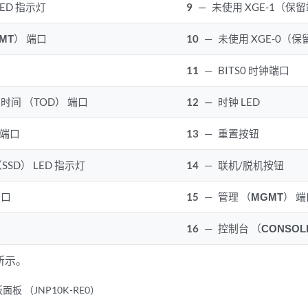
LED 指示灯
9
—
未使用 XGE-1（保
MT
） 端口
10
—
未使用 XGE-0（
11
—
BITS0 时钟端口
日时间 （TOD） 端口
12
—
时钟 LED
钟端口
13
—
重置按钮
SSD） LED 指示灯
14
—
联机/脱机按钮
端口
15
—
管理 （
MGMT
） 
16
—
控制台 （
CONSOL
所示。
板 （JNP10K-RE0）