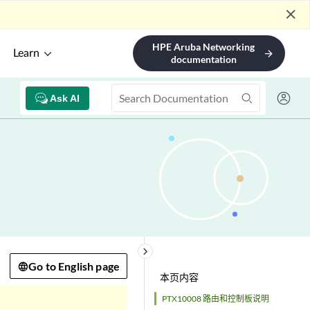
close
HPE Aruba Networking
Learn
arrow_forward
documentation
Ask AI
keyboard_arrow_right
Go to English page
本页内容
PTX10008 路由和控制板说明