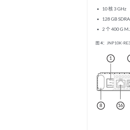
10 核 3 GHz
128 GB SDR
2 个 400 G
图 4：
JNP10K-RE