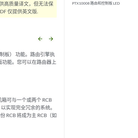
供高质量译文，但无法保
PTX10008 路由和控制板 LED
F 仅提供英文版.
arrow_backward
arrow_forward
控制板） 功能。路由引擎执
面功能。您可以在路由器上
箱可与一个或两个 RCB
置，以实现完全冗余的系统。
 RCB 将成为主 RCB（如