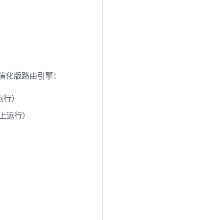
s OS 演化版路由引擎：
上运行）
高版本上运行）
本）
。