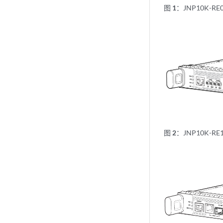
图 1：
JNP10K-RE
图 2：
JNP10K-RE