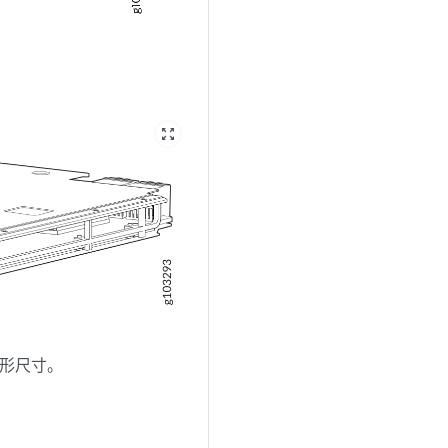
zoom_out_map
的外形尺寸。