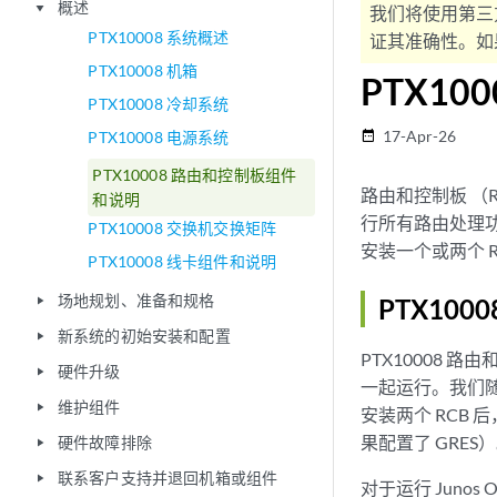
概述
play_arrow
我们将使用第三
PTX10008 系统概述
证其准确性。如果
PTX10008 机箱
PTX1
PTX10008 冷却系统
17-Apr-26
PTX10008 电源系统
date_range
PTX10008 路由和控制板组件
路由和控制板 （
和说明
行所有路由处理
PTX10008 交换机交换矩阵
安装一个或两个 R
PTX10008 线卡组件和说明
场地规划、准备和规格
PTX10
play_arrow
新系统的初始安装和配置
play_arrow
PTX10008 路
硬件升级
play_arrow
一起运行。我们随
维护组件
play_arrow
安装两个 RCB 
果配置了 GRES
硬件故障排除
play_arrow
联系客户支持并退回机箱或组件
play_arrow
对于运行 Junos