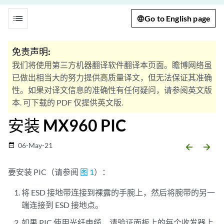
list
Go to English page
免责声明:
我们将使用第三方机器翻译软件翻译本页面。瞻博网络虽
已做出相当大的努力提供高质量译文，但无法保证其准确
性。如果对译文信息的准确性有任何疑问，请参阅英文版
本. 可下载的 PDF 仅提供英文版.
安装 MX960 PIC
06-May-21
date_range
arrow_backward
arrow_forward
要安装 PIC（请参阅
图 1
）：
将 ESD 接地带连接到裸露的手腕上，然后将腕带的另一
端连接到 ESD 接地点。
如果 PIC 使用光纤电缆，请验证面板上的每个收发器上