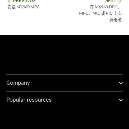
PREVIOUS
NEXT
arrow_backward
arrow_forward
安装 MX960 MPC
在 MX960 DPC、
MPC、MIC 或 PIC 上安
装电缆
Company
Popular resources