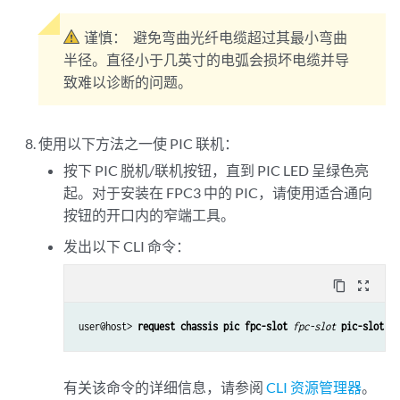
谨慎：
避免弯曲光纤电缆超过其最小弯曲
半径。直径小于几英寸的电弧会损坏电缆并导
致难以诊断的问题。
使用以下方法之一使 PIC 联机：
按下 PIC 脱机/联机按钮，直到 PIC LED 呈绿色亮
起。对于安装在 FPC3 中的 PIC，请使用适合通向
按钮的开口内的窄端工具。
发出以下 CLI 命令：
content_copy
zoom_out_map
user@host> 
request chassis pic fpc-slot
fpc-slot
pic-slot
pi
有关该命令的详细信息，请参阅
CLI 资源管理器
。