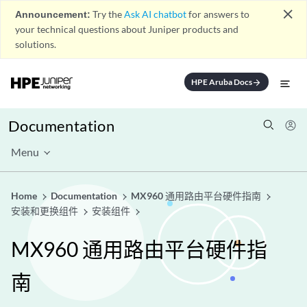
close
Announcement:
Try the
Ask AI chatbot
for answers to
your technical questions about Juniper products and
solutions.
HPE Aruba Docs
arrow_forward
Documentation
Menu
Home
Documentation
MX960 通用路由平台硬件指南
安装和更换组件
安装组件
MX960 通用路由平台硬件指
南