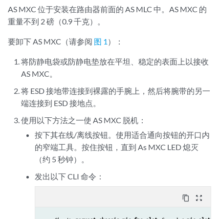
AS MXC 位于安装在路由器前面的 AS MLC 中。AS MXC 的
重量不到 2 磅（0.9 千克）。
要卸下 AS MXC（请参阅
图 1
）：
将防静电袋或防静电垫放在平坦、稳定的表面上以接收
AS MXC。
将 ESD 接地带连接到裸露的手腕上，然后将腕带的另一
端连接到 ESD 接地点。
使用以下方法之一使 AS MXC 脱机：
按下其在线/离线按钮。使用适合通向按钮的开口内
的窄端工具。按住按钮，直到 As MXC LED 熄灭
（约 5 秒钟）。
发出以下 CLI 命令：
content_copy
zoom_out_map