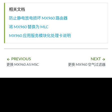
相关文档
防止静电放电损坏 MX960 路由器
将 MX960 替换为 MLC
MX960 应用服务模块化处理卡说明
PREVIOUS
NEXT
arrow_backward
arrow_forward
更换 MX960 AS MSC
更换 MX960 空气过滤器