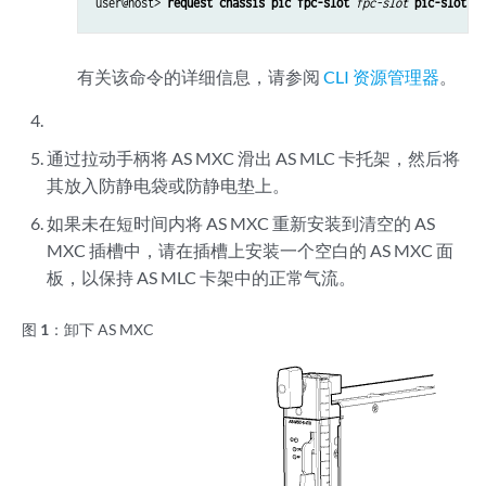
user@host> 
request chassis pic fpc-slot
fpc-slot
pic-slot
pi
有关该命令的详细信息，请参阅
CLI 资源管理器
。
通过拉动手柄将 AS MXC 滑出 AS MLC 卡托架，然后将
其放入防静电袋或防静电垫上。
如果未在短时间内将 AS MXC 重新安装到清空的 AS
MXC 插槽中，请在插槽上安装一个空白的 AS MXC 面
板，以保持 AS MLC 卡架中的正常气流。
图 1：
卸下 AS MXC