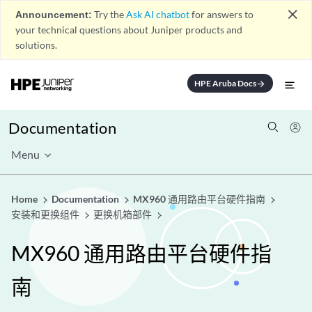
close
Announcement:
Try the
Ask AI chatbot
for answers to
your technical questions about Juniper products and
solutions.
HPE Aruba Docs
arrow_forward
Documentation
Menu
Home
Documentation
MX960 通用路由平台硬件指南
安装和更换组件
更换机箱部件
MX960 通用路由平台硬件指
南