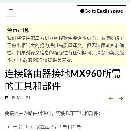
list
Go to English page
免责声明:
我们将使用第三方机器翻译软件翻译本页面。瞻博网络虽
已做出相当大的努力提供高质量译文，但无法保证其准确
性。如果对译文信息的准确性有任何疑问，请参阅英文版
本. 可下载的 PDF 仅提供英文版.
连接路由器接地MX960所需
的工具和部件
09-Mar-21
date_range
arrow_backward
arrow_forward
要接地并为路由器供电，需要以下工具和部件：
十字 （+） 螺丝起子，1 号和 2 号