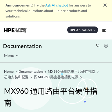
close
Announcement:
Try the
Ask AI chatbot
for answers to
your technical questions about Juniper products and
solutions.
HPE Aruba Docs
arrow_forward
Documentation
Menu
Home
Documentation
MX960 通用路由平台硬件指南
初始安装和配置
将 MX960 路由器连接到电源
MX960 通用路由平台硬件指
南