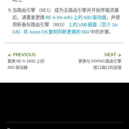
当路由引擎 （RE1） 成为主路由引擎并开始传输流量
后，请重复更换
RE-S-X6-64G 上的 SSD 驱动器
，并使
用新备份路由引擎 （RE0
） 上的 USB 磁盘（至少 16-
GB）将 Junos OS 复制到新更换的 SSD
中的步骤。
PREVIOUS
NEXT
arrow_backward
arrow_forward
更换 RE-S-1800 上的
更换与 MX960 路由引擎
SSD 驱动器
接口端口的连接