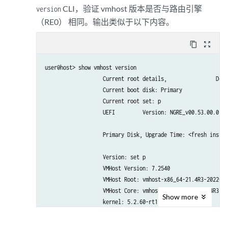
CLI，验证 vmhost 版本是否与路由引擎
version
（RE0） 相同。输出类似于以下内容。
content_copy
zoom_out_map
user@host> show vmhost version     

                   Current root details, 		Device sda, Label: jrootp_P, Partition: sda3

                   Current boot disk: Primary

                   Current root set: p

                   UEFI 	Version: NGRE_v00.53.00.01

                   Primary Disk, Upgrade Time: <fresh instal
                   Version: set p

                   VMHost Version: 7.2540

                   VMHost Root: vmhost-x86_64-21.4R3-2022082
                   VMHost Core: vmhost-core-x86-64-21.4R3-S3
Show
more
                   kernel: 5.2.60-rt15-LTS19

                   Junos Disk: junos-install-mx-x86-64-21.4R