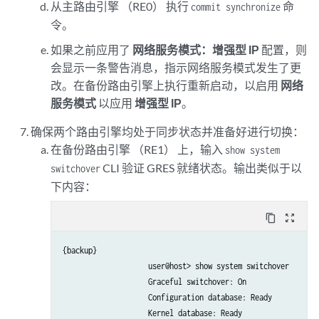
从主路由引擎 （RE0） 执行
命
commit synchronize
                   Version: set b

令。
                   VMHost Version: 7.2540

                   VMHost Root: vmhost-x86_64-21.4R3-2022082
如果之前应用了
网络服务模式：增强型 IP
配置，则
                   VMHost Core: vmhost-core-x86-64-21.4R3-S3
会显示一条警告消息，指示网络服务模式发生了更
                   kernel: 5.2.60-rt15-LTS19

改。在备份路由引擎上执行重新启动，以启用
网络
                   Junos Disk: junos-install-mx-x86-64-21.4R
服务模式
以应用
增强型 IP
。
确保两个路由引擎均处于同步状态并准备好进行切换：
在备份路由引擎 （RE1） 上，输入
show system
CLI 验证 GRES 就绪状态。输出类似于以
switchover
下内容：
content_copy
zoom_out_map
{backup}

                    user@host> show system switchover 

                    Graceful switchover: On

                    Configuration database: Ready

                    Kernel database: Ready
