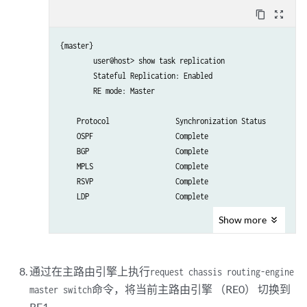
content_copy
zoom_out_map
{master}

        user@host> show task replication 

        Stateful Replication: Enabled

        RE mode: Master

    Protocol		    Synchronization Status

    OSPF              	    Complete              

    BGP               	    Complete              

    MPLS              	    Complete              

    RSVP              	    Complete              

    LDP               	    Complete              

Show
more
通过在主路由引擎上执行
request chassis routing-engine
命令，将当前主路由引擎 （RE0） 切换到
master switch
RE1。