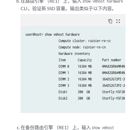
在路由引擎 （RE1） 上，输入
show vmhost hardware
CLI，验证新 SSD 容量。输出类似于以下内容。
content_copy
zoom_out_map
user@host> show vmhost hardware 

                   Compute cluster: rainier-re-cc

                   Compute node: rainier-re-cn              
                   Hardware inventory

                   Item       Capacity      Part number     
                   DIMM 0     16384 MB      HMA82GR8AMR4N-TF
                   DIMM 1     16384 MB      HMA82GR8AMR4N-TF
                   DIMM 2     16384 MB      36ADS2G72PZ-2G1A
                   DIMM 3     16384 MB      36ADS2G72PZ-2G1A
                   Disk1      200  GB       StorFly-VSF202CC
                   Disk2      200  GB       StorFly-VSF202CC
在备份路由引擎 （RE1） 上，输入
show vmhost