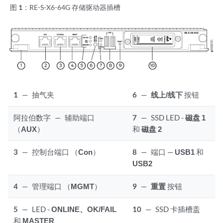
图 1：
RE-S-X6-64G 存储驱动器插槽
1
—
抽气夹
6
—
线上/线下
按钮
阿拉伯数字
—
辅助端口
7
—
SSD LED -
磁盘 1
（
AUX
）
和
磁盘 2
3
—
控制台端口 （
Con
）
8
—
端口 —
USB1
和
USB2
4
—
管理端口 （
MGMT
）
9
—
重置
按钮
5
—
LED -
ONLINE、OK/FAIL
10
—
SSD 卡插槽盖
和
MASTER