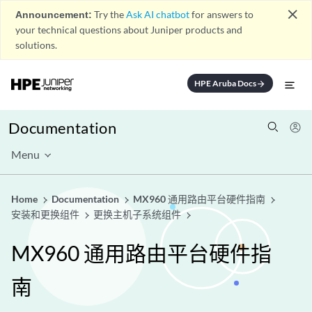
close
Announcement:
Try the
Ask AI chatbot
for answers to
your technical questions about Juniper products and
solutions.
HPE Aruba Docs
arrow_forward
Documentation
Menu
Home
Documentation
MX960 通用路由平台硬件指南
安装和更换组件
更换主机子系统组件
MX960 通用路由平台硬件指
南