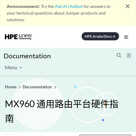
close
Announcement:
Try the
Ask AI chatbot
for answers to
your technical questions about Juniper products and
solutions.
HPE Aruba Docs
arrow_forward
Documentation
Menu
Home
Documentation
MX960 通用路由平台硬件指
南