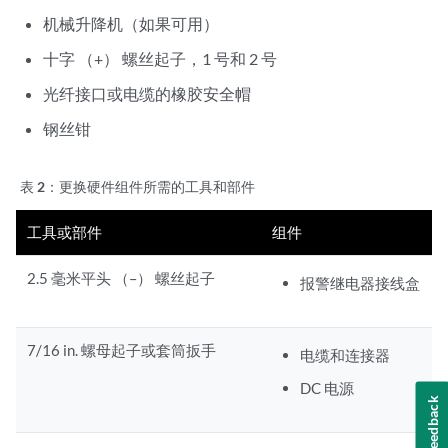
机械升降机（如果可用）
十字 （+） 螺丝起子，1 号和 2 号
光纤接口或电缆的橡胶安全帽
钢丝钳
表 2：
更换硬件组件所需的工具和部件
工具或部件
组件
2.5 毫米平头 （–） 螺丝起子
报警继电器接线盒
7/16 in. 螺母起子或套筒扳手
电缆和连接器
DC 电源
Feedback