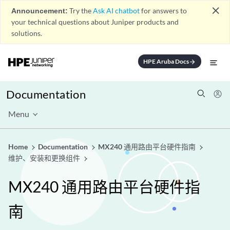
close
Announcement:
Try the
Ask AI chatbot
for answers to
your technical questions about Juniper products and
solutions.
HPE Aruba Docs
arrow_forward
Documentation
Menu
Home
Documentation
MX240 通用路由平台硬件指南
维护、安装和更换组件
MX240 通用路由平台硬件指
南