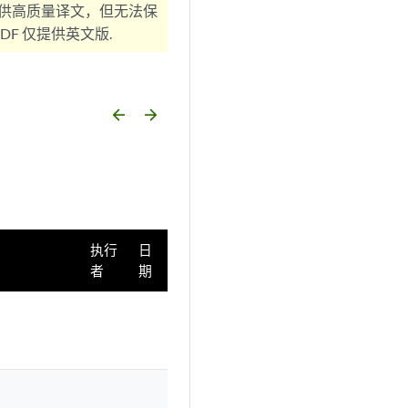
供高质量译文，但无法保
F 仅提供英文版.
arrow_backward
arrow_forward
执行
日
者
期