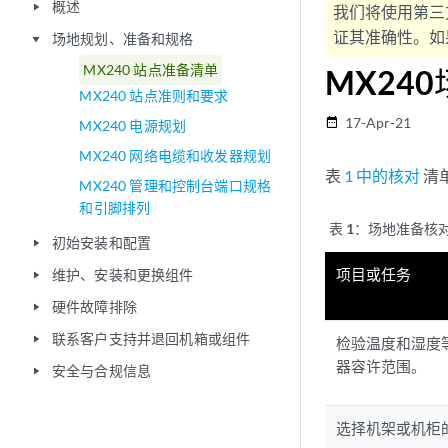
概述
play_arrow
我们将使用第三
证其准确性。如果
场地规划、准备和规格
play_arrow
MX240 站点准备清单
MX24
MX240 站点准则和要求
17-Apr-21
date_range
MX240 电源规划
MX240 网络电缆和收发器规划
表
1 中的核对
清
MX240 管理和控制台端口规格
和引脚排列
表 1：
场地准备核
初始安装和配置
play_arrow
项目或任务
维护、安装和更换组件
play_arrow
硬件故障排除
play_arrow
联系客户支持并退回机箱或组件
play_arrow
检验温度和湿度
器容许范围。
安全与合规信息
play_arrow
选择机架或机柜