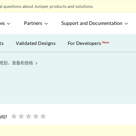
l questions about Juniper products and solutions.
ces
Partners
Support and Documentation
ts
Validated Designs
For Developers
New
规划、准备和规格
star
star
star
star
star
吗?