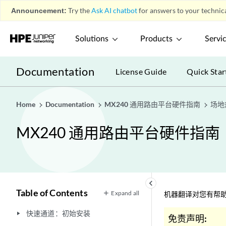
Announcement:
Try the
Ask AI chatbot
for answers to your technica
Solutions
Products
Servi
Documentation
License Guide
Quick Star
Home
Documentation
MX240 通用路由平台硬件指南
场地
MX240 通用路由平台硬件指南
keyboard_arrow_left
Table of Contents
Expand all
机器翻译对您有帮助
快速通道：初始安装
play_arrow
免责声明: