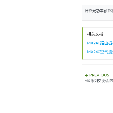
计算光功率预算
相关文档
MX240路由
MX240空
PREVIOUS
arrow_backward
MX 系列交换机控制