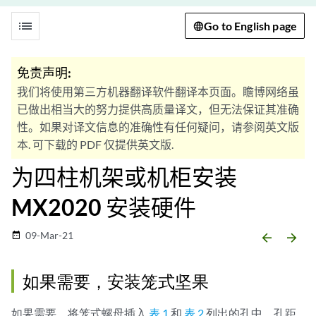
list
Go to English page
免责声明:
我们将使用第三方机器翻译软件翻译本页面。瞻博网络虽
已做出相当大的努力提供高质量译文，但无法保证其准确
性。如果对译文信息的准确性有任何疑问，请参阅英文版
本. 可下载的 PDF 仅提供英文版.
为四柱机架或机柜安装
MX2020 安装硬件
09-Mar-21
date_range
arrow_backward
arrow_forward
如果需要，安装笼式坚果
如果需要，将笼式螺母插入
表 1
和
表 2
列出的孔中。孔距