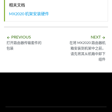
相关文档
MX2020 机架安装硬件
PREVIOUS
NEXT
arrow_backward
arrow_forward
打开路由器传输套件的
在将 MX2020 路由器机
包装
箱安装到机架中之前，
请先将其从机箱中卸下
组件