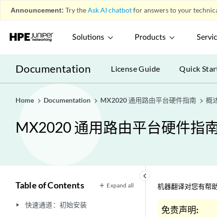
Announcement:
Try the
Ask AI chatbot
for answers to your technica
Solutions
Products
Servi
Documentation
License Guide
Quick Star
Home
Documentation
MX2020 通用路由平台硬件指南
概
MX2020 通用路由平台硬件指
keyboard_arrow_left
Table of Contents
Expand all
机器翻译对您有帮助
快速通道：初始安装
play_arrow
免责声明: