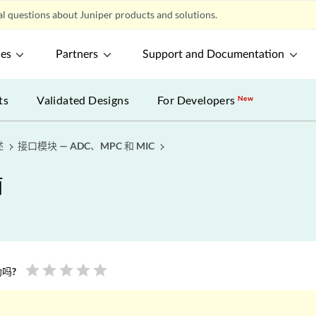
l questions about Juniper products and solutions.
ces
Partners
Support and Documentation
ts
Validated Designs
For Developers
New
述
接口模块 — ADC、MPC 和 MIC
南
star
star
star
star
star
吗?