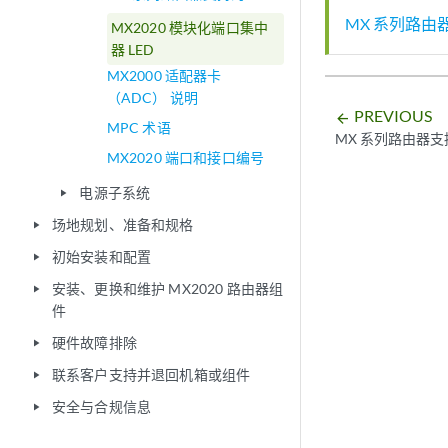
MX 系列路由器
MX2020 模块化端口集中
器 LED
MX2000 适配器卡
（ADC） 说明
PREVIOUS
arrow_backward
MPC 术语
MX 系列路由器支
MX2020 端口和接口编号
电源子系统
play_arrow
场地规划、准备和规格
play_arrow
初始安装和配置
play_arrow
安装、更换和维护 MX2020 路由器组
play_arrow
件
硬件故障排除
play_arrow
联系客户支持并退回机箱或组件
play_arrow
安全与合规信息
play_arrow