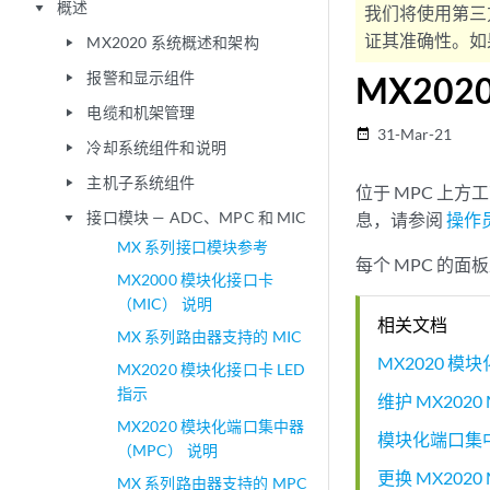
概述
play_arrow
我们将使用第三
证其准确性。如果
MX2020 系统概述和架构
play_arrow
报警和显示组件
MX202
play_arrow
电缆和机架管理
play_arrow
31-Mar-21
date_range
冷却系统组件和说明
play_arrow
主机子系统组件
play_arrow
位于 MPC 上方
接口模块 — ADC、MPC 和 MIC
息，请参阅
操作员
play_arrow
MX 系列接口模块参考
每个 MPC 的面板
MX2000 模块化接口卡
（MIC） 说明
相关文档
MX 系列路由器支持的 MIC
MX2020 模
MX2020 模块化接口卡 LED
指示
维护 MX2020
MX2020 模块化端口集中器
模块化端口集中
（MPC） 说明
更换 MX202
MX 系列路由器支持的 MPC