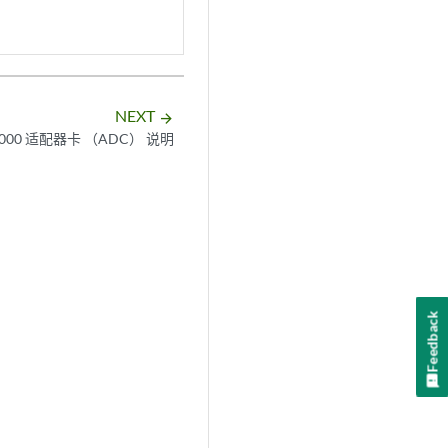
NEXT
arrow_forward
000 适配器卡 （ADC） 说明
Feedback