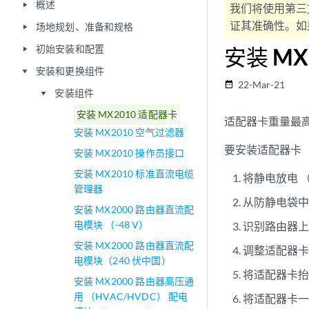
概述
play_arrow
我们将使用第三
证其准确性。如果
场地规划、准备和规格
play_arrow
初始安装和配置
安装 MX
play_arrow
安装和更换组件
play_arrow
22-Mar-21
date_range
安装组件
play_arrow
安装 MX2010 适配器卡
适配器卡重量最高可
安装 MX2010 空气过滤器
要安装适配器卡
安装 MX2010 操作员接口
安装 MX2010 标准直流电缆
将静电放电 
管理器
从防静电袋
安装 MX2000 路由器直流配
电模块 （-48 V）
识别路由器
安装 MX2000 路由器直流配
调整适配器
电模块（240 伏中国）
将适配器卡
安装 MX2000 路由器高压通
用 （HVAC/HVDC） 配电
将适配器卡