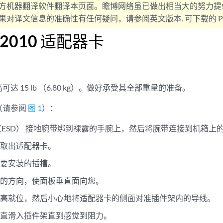
方机器翻译软件翻译本页面。瞻博网络虽已做出相当大的努力提
对译文信息的准确性有任何疑问，请参阅英文版本. 可下载的 PD
2010 适配器卡
达 15 lb （6.80 kg）。做好承受其全部重量的准备。
（请参阅
图 1
）：
（ESD） 接地腕带绑到裸露的手腕上，然后将腕带连接到机箱上的某
中取出适配器卡。
上要安装的插槽。
卡的方向，使面板垂直面向您。
抬高就位，然后小心地将适配器卡的侧面对准插件架内的导线。
一直滑入插件架直到感觉到阻力。