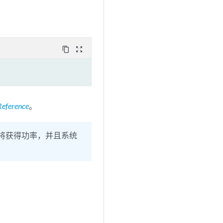
content_copy
zoom_out_map
Reference
。
 将获得功率，并且系统