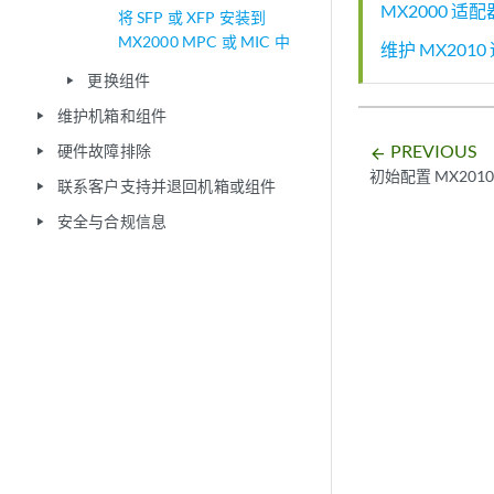
MX2000 适
将 SFP 或 XFP 安装到
MX2000 MPC 或 MIC 中
维护 MX201
更换组件
play_arrow
维护机箱和组件
play_arrow
PREVIOUS
硬件故障排除
play_arrow
arrow_backward
初始配置 MX201
联系客户支持并退回机箱或组件
play_arrow
安全与合规信息
play_arrow