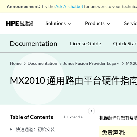
Announcement:
Try the
Ask AI chatbot
for answers to your technica
Solutions
Products
Servi
Documentation
License Guide
Quick Star
Home
Documentation
Junos Fusion Provider Edge
MX2
MX2010 通用路由平台硬件指
keyboard_arrow_left
Table of Contents
Expand all
机器翻译对您有帮助
快速通道：初始安装
play_arrow
免责声明: