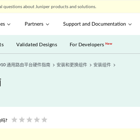
l questions about Juniper products and solutions.
ces
Partners
Support and Documentation
ts
Validated Designs
For Developers
New
010 通用路由平台硬件指南
安装和更换组件
安装组件
南
star
star
star
star
star
吗?