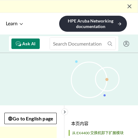
close
HPE Aruba Networking
Learn
arrow_forward
documentation
Ask AI
keyboard_arrow_right
Go to English page
本页内容
从 EX4400 交换机卸下扩展模块