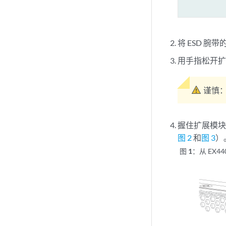
将
ESD 腕
用手指松开
谨慎
握住扩展模
图 2
和
图 3
）
图 1：
从 EX4