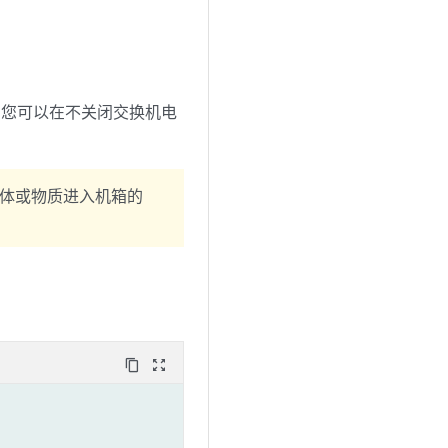
）。您可以在不关闭交换机电
体或物质进入机箱的
content_copy
zoom_out_map