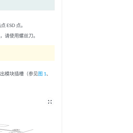
 ESD 点。
钉，请使用螺丝刀。
拉出模块插槽（参见
图 1
、
zoom_out_map