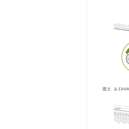
图 2：
从 EX4