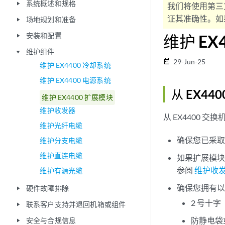
系统概述和规格
play_arrow
我们将使用第三
证其准确性。如果
场地规划和准备
play_arrow
安装和配置
维护 EX
play_arrow
维护组件
play_arrow
29-Jun-25
date_range
维护 EX4400 冷却系统
维护 EX4400 电源系统
从 EX4
维护 EX4400 扩展模块
维护收发器
从 EX4400 
维护光纤电缆
确保您已采取
维护分支电缆
维护直连电缆
如果扩展模
参阅
维护收
维护有源光缆
确保您拥有
硬件故障排除
play_arrow
2 号十字 
联系客户支持并退回机箱或组件
play_arrow
防静电袋或
安全与合规信息
play_arrow