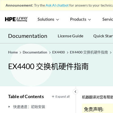
Announcement:
Try the
Ask AI chatbot
for answers to your technica
Solutions
Products
Servi
Documentation
License Guide
Quick Star
Home
Documentation
EX4400
EX4400 交换机硬件指南
EX4400 交换机硬件指南
keyboard_arrow_left
Table of Contents
Expand all
机器翻译对您有帮助
快速通道：初始安装
play_arrow
免责声明: