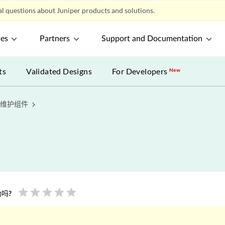
l questions about Juniper products and solutions.
ces
Partners
Support and Documentation
ts
Validated Designs
For Developers
New
维护组件
star
star
star
star
star
吗?