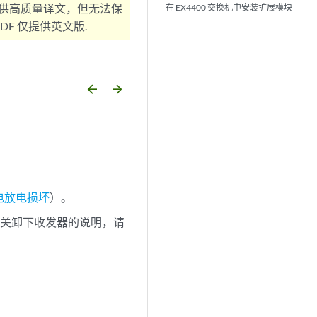
供高质量译文，但无法保
在 EX4400 交换机中安装扩展模块
F 仅提供英文版.
arrow_backward
arrow_forward
电放电损坏
）。
有关卸下收发器的说明，请