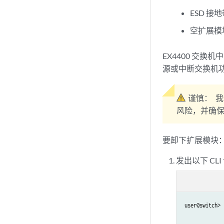
ESD 接地
空扩展模
EX4400 交
源或中断交换机
谨慎：
我
风险，并确
要卸下扩展模块
发出以下 CL
user@switch> 