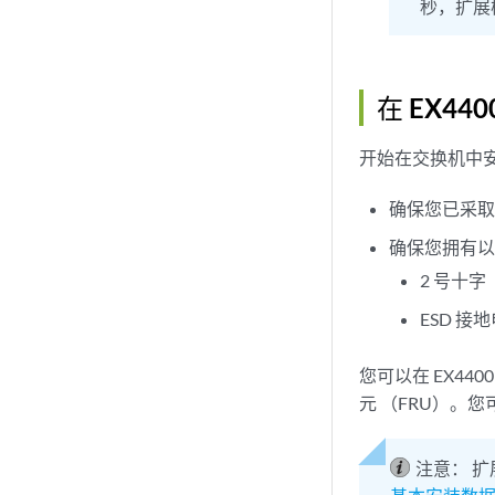
秒，扩展
在 EX4
开始在交换机中
确保您已采取
确保您拥有
2 号十字 
ESD 
您可以在 EX4
元 （FRU）。
注意：
扩