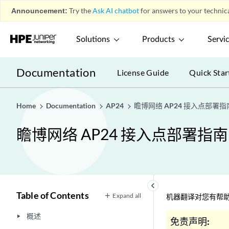
Announcement:
Try the
Ask AI chatbot
for answers to your technica
Solutions
Products
Servi
Documentation
License Guide
Quick Star
Home
Documentation
AP24
瞻博网络 AP24 接入点部署指
瞻博网络 AP24 接入点部署指南
keyboard_arrow_left
Table of Contents
Expand all
机器翻译对您有帮助
概述
play_arrow
免责声明: