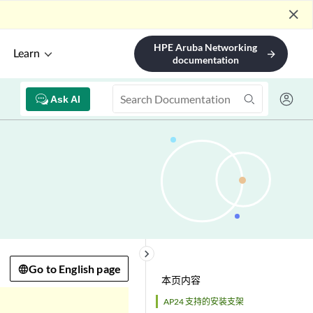
close
HPE Aruba Networking
Learn
arrow_forward
documentation
Ask AI
keyboard_arrow_right
Go to English page
本页内容
AP24 支持的安装支架