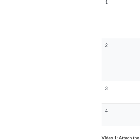
1
2
3
4
Video 1: Attach th