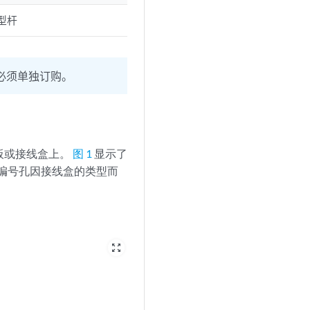
 型杆
则必须单独订购。
花板或接线盒上。
图 1
显示了
的编号孔因接线盒的类型而
zoom_out_map