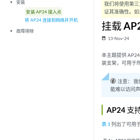
安装
play_arrow
我们将使用第三
证其准确性。如果
安装 AP24 接入点
将 AP24 连接到网络并开机
挂载 AP
故障排除
play_arrow
13-Nov-24
date_range
本主题提供 AP
装支架，可用于所
注意：
我
能难以访问
AP24 
表 1
列出了可用于 