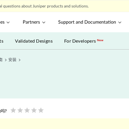
l questions about Juniper products and solutions.
ces
Partners
Support and Documentation
ts
Validated Designs
For Developers
New
南
安装
star
star
star
star
star
吗?