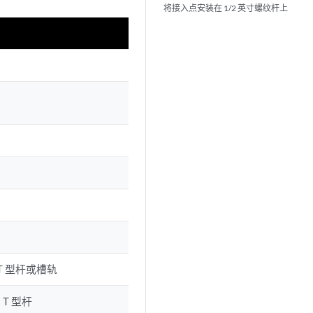
将接入点安装在 1/2 英寸螺纹杆上
T 型杆或槽轨
T 型杆