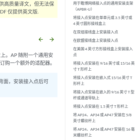
供高质量译文，但无法保
用于瞻博网络接入点的通用安装支架
（APBR-U）
F 仅提供英文版.
将接入点安装在单单元或 3.5 英寸或
4 英寸圆形接线盒上
在双组接线盒上安装接入点
arrow_backward
arrow_forward
在欧盟接线盒上安装接入点
在美国 4 英寸方形接线盒上安装接入
上。AP 随附一个通用安
点
型订购一个额外的适配器。
将接入点安装在 9/16 英寸或 15/16 英
寸 T 形杆上
将接入点安装在嵌入式 15/16 英寸 T
背面，安装接入点后可
形杆上
。
将接入点安装在嵌入的 9/16 英寸 T 型
杆或通道导轨上
将接入点安装在 1.5 英寸 T 形杆上
将 AP24、AP34 或 AP47 安装在 5/8
英寸螺纹杆上
将 AP24、AP34 或 AP47 安装在 16 毫
米螺纹杆上