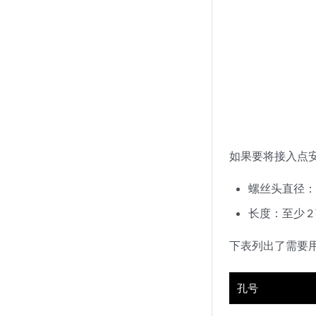
如果要将接入点
螺丝头直径：1
长度：至少 2 
下表列出了需要
孔号