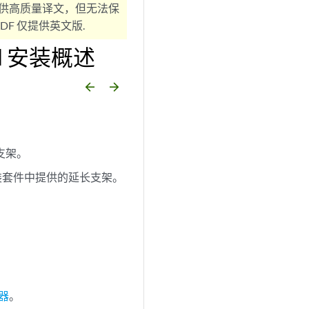
供高质量译文，但无法保
F 仅提供英文版.
-M 安装概述
arrow_backward
arrow_forward
支架。
安装套件中提供的延长支架。
由器
。