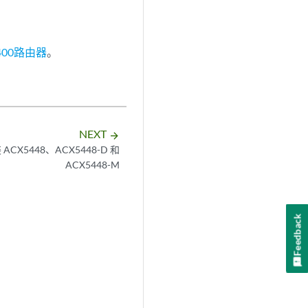
400路由器
。
NEXT
arrow_forward
CX5448、ACX5448-D 和
ACX5448-M
Feedback