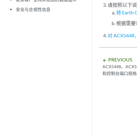
请按照以下
安全与合规性信息
play_arrow
将 Earth
根据需要
对 ACX544
PREVIOUS
arrow_backward
ACX5448、ACX5
和控制台端口规格