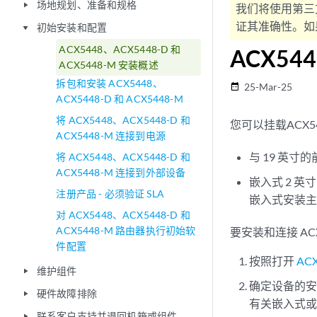
场地规划、准备和规格
play_arrow
我们将使用第三
证其准确性。如果
初始安装和配置
play_arrow
ACX5448、ACX5448-D 和
ACX54
ACX5448-M 安装概述
拆包和安装 ACX5448、
25-Mar-25
date_range
ACX5448-D 和 ACX5448-M
将 ACX5448、ACX5448-D 和
您可以挂载ACX5
ACX5448-M 连接到电源
与 19 英
将 ACX5448、ACX5448-D 和
ACX5448-M 连接到外部设备
嵌入式 2 
注册产品 - 必须验证 SLA
嵌入式安装
对 ACX5448、ACX5448-D 和
ACX5448-M 路由器执行初始软
要安装和连接 AC
件配置
按照打开
AC
维护组件
play_arrow
确定设备的
硬件故障排除
play_arrow
有关嵌入式
联系客户支持并退回机箱或组件
play_arrow