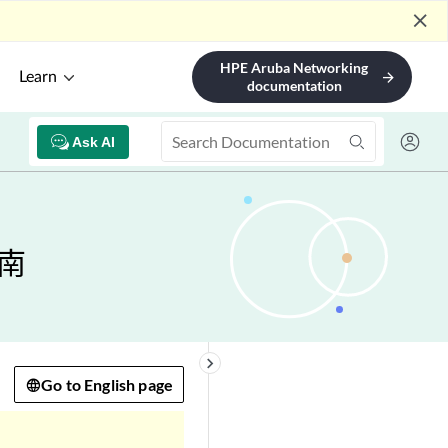
close
HPE Aruba Networking
Learn
arrow_forward
documentation
Ask AI
指南
keyboard_arrow_right
Go to English page