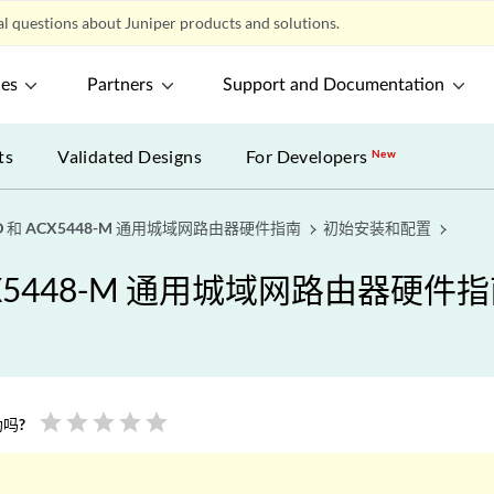
l questions about Juniper products and solutions.
ces
Partners
Support and Documentation
ts
Validated Designs
For Developers
New
8-D 和 ACX5448-M 通用城域网路由器硬件指南
初始安装和配置
 ACX5448-M 通用城域网路由器硬件
star
star
star
star
star
吗?