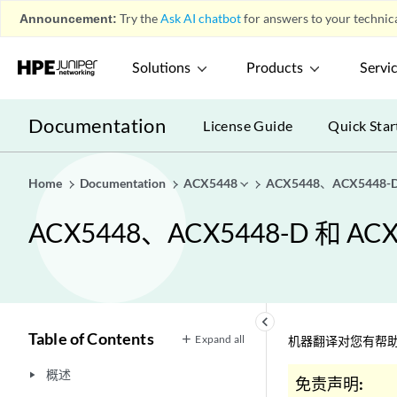
Announcement:
Try the
Ask AI chatbot
for answers to your technica
Solutions
Products
Servi
Documentation
License Guide
Quick Star
Home
Documentation
ACX5448
ACX5448、ACX544
ACX5448、ACX5448-D 和
keyboard_arrow_left
Table of Contents
Expand all
机器翻译对您有帮助
概述
play_arrow
免责声明: