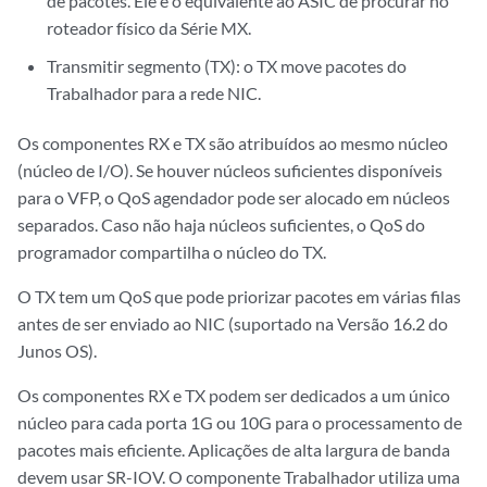
de pacotes. Ele é o equivalente ao ASIC de procurar no
roteador físico da Série MX.
Transmitir segmento (TX): o TX move pacotes do
Trabalhador para a rede NIC.
Os componentes RX e TX são atribuídos ao mesmo núcleo
(núcleo de I/O). Se houver núcleos suficientes disponíveis
para o VFP, o QoS agendador pode ser alocado em núcleos
separados. Caso não haja núcleos suficientes, o QoS do
programador compartilha o núcleo do TX.
O TX tem um QoS que pode priorizar pacotes em várias filas
antes de ser enviado ao NIC (suportado na Versão 16.2 do
Junos OS).
Os componentes RX e TX podem ser dedicados a um único
núcleo para cada porta 1G ou 10G para o processamento de
pacotes mais eficiente. Aplicações de alta largura de banda
devem usar SR-IOV. O componente Trabalhador utiliza uma