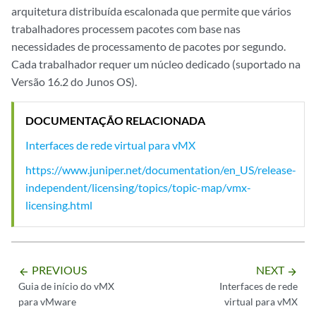
arquitetura distribuída escalonada que permite que vários
trabalhadores processem pacotes com base nas
necessidades de processamento de pacotes por segundo.
Cada trabalhador requer um núcleo dedicado (suportado na
Versão 16.2 do Junos OS).
DOCUMENTAÇÃO RELACIONADA
Interfaces de rede virtual para vMX
https://www.juniper.net/documentation/en_US/release-
independent/licensing/topics/topic-map/vmx-
licensing.html
PREVIOUS
NEXT
arrow_backward
arrow_forward
Guia de início do vMX
Interfaces de rede
para vMware
virtual para vMX