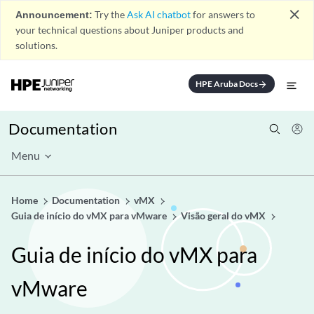
close
Announcement:
Try the
Ask AI chatbot
for answers to
your technical questions about Juniper products and
solutions.
HPE Aruba Docs
arrow_forward
Documentation
Menu
Home
Documentation
vMX
Guia de início do vMX para vMware
Visão geral do vMX
Guia de início do vMX para
vMware