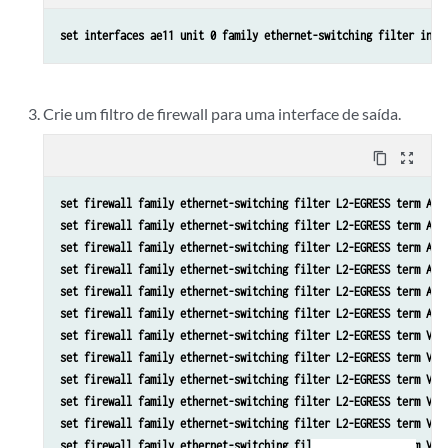
set firewall family ethernet-switching filter L2-INGRESS term PK
set interfaces ae11 unit 0 family ethernet-switching filter inpu
set firewall family ethernet-switching filter L2-INGRESS term PK
set firewall family ethernet-switching filter L2-INGRESS term PK
set firewall family ethernet-switching filter L2-INGRESS term PK
set firewall family ethernet-switching filter L2-INGRESS term PK
Crie um filtro de firewall para uma interface de saída.
set firewall family ethernet-switching filter L2-INGRESS term PK
set firewall family ethernet-switching filter L2-INGRESS term PK
content_copy
zoom_out_map
set firewall family ethernet-switching filter L2-INGRESS term PK
set firewall family ethernet-switching filter L2-INGRESS term PK
set firewall family ethernet-switching filter L2-EGRESS term ARP
set firewall family ethernet-switching filter L2-INGRESS term PK
set firewall family ethernet-switching filter L2-EGRESS term ARP
set firewall family ethernet-switching filter L2-INGRESS term DE
set firewall family ethernet-switching filter L2-EGRESS term ARP
set firewall family ethernet-switching filter L2-INGRESS term DE
set firewall family ethernet-switching filter L2-EGRESS term ARP
set firewall family ethernet-switching filter L2-EGRESS term ARP
set firewall family ethernet-switching filter L2-EGRESS term ARP
set firewall family ethernet-switching filter L2-EGRESS term V4-
set firewall family ethernet-switching filter L2-EGRESS term V4-
set firewall family ethernet-switching filter L2-EGRESS term V4-
set firewall family ethernet-switching filter L2-EGRESS term V4-
set firewall family ethernet-switching filter L2-EGRESS term V4-
set firewall family ethernet-switching filter L2-EGRESS term V4-