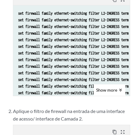
set firewall family ethernet-switching filter L2-INGRESS term AR
set firewall family ethernet-switching filter L2-INGRESS term AR
set firewall family ethernet-switching filter L2-INGRESS term V4
set firewall family ethernet-switching filter L2-INGRESS term AR
set firewall family ethernet-switching filter L2-INGRESS term AR
set firewall family ethernet-switching filter L2-INGRESS term AR
set firewall family ethernet-switching filter L2-INGRESS term AR
set firewall family ethernet-switching filter L2-INGRESS term V4
set firewall family ethernet-switching filter L2-INGRESS term V4
set firewall family ethernet-switching filter L2-INGRESS term V4
set firewall family ethernet-switching filter L2-INGRESS term V4
set firewall family ethernet-switching filter L2-INGRESS term V4
Show
more
set firewall family ethernet-switching filter L2-INGRESS term V4
set firewall family ethernet-switching filter L2-INGRESS term V6
set firewall family ethernet-switching filter L2-INGRESS term V6
Aplique o filtro de firewall na entrada de uma interface
set firewall family ethernet-switching filter L2-INGRESS term V6
de acesso/ interface de Camada 2.
set firewall family ethernet-switching filter L2-INGRESS term V6
set firewall family ethernet-switching filter L2-INGRESS term V6
content_copy
zoom_out_map
set firewall family ethernet-switching filter L2-INGRESS term V6