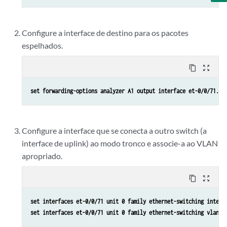
Configure a interface de destino para os pacotes
espelhados.
content_copy
zoom_out_map
set forwarding-options analyzer A1 output interface et-0/0/71.0
Configure a interface que se conecta a outro switch (a
interface de uplink) ao modo tronco e associe-a ao VLAN
apropriado.
content_copy
zoom_out_map
set interfaces et-0/0/71 unit 0 family ethernet-switching interf
set interfaces et-0/0/71 unit 0 family ethernet-switching vlan m