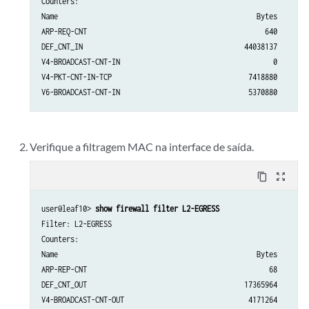
Counters:

Name                                                Bytes        
ARP-REQ-CNT                                           640        
DEF_CNT_IN                                       44038137        
V4-BROADCAST-CNT-IN                                     0        
V4-PKT-CNT-IN-TCP                                 7418880        
Verifique a filtragem MAC na interface de saída.
content_copy
zoom_out_map
user@leaf10> 
show firewall filter L2-EGRESS 
Filter: L2-EGRESS                                              

Counters:

Name                                                Bytes        
ARP-REP-CNT                                            68        
DEF_CNT_OUT                                      17365964        
V4-BROADCAST-CNT-OUT                              4171264        