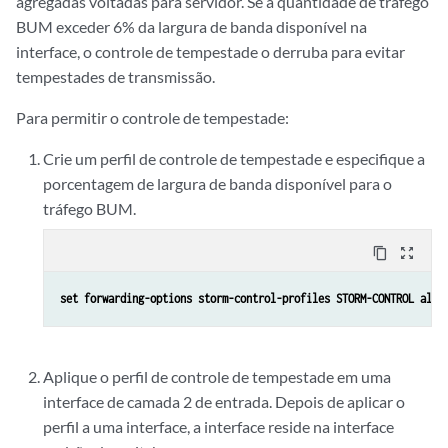
agregadas voltadas para servidor. Se a quantidade de tráfego
BUM exceder 6% da largura de banda disponível na
interface, o controle de tempestade o derruba para evitar
tempestades de transmissão.
Para permitir o controle de tempestade:
Crie um perfil de controle de tempestade e especifique a
porcentagem de largura de banda disponível para o
tráfego BUM.
content_copy
zoom_out_map
set forwarding-options storm-control-profiles STORM-CONTROL all 
Aplique o perfil de controle de tempestade em uma
interface de camada 2 de entrada. Depois de aplicar o
perfil a uma interface, a interface reside na interface