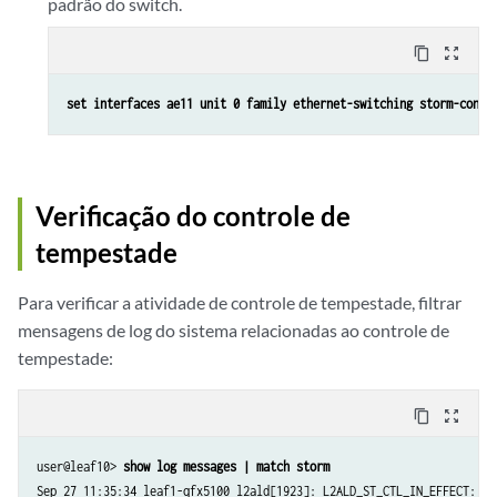
padrão do switch.
content_copy
zoom_out_map
set interfaces ae11 unit 0 family ethernet-switching storm-contr
Verificação do controle de
tempestade
Para verificar a atividade de controle de tempestade, filtrar
mensagens de log do sistema relacionadas ao controle de
tempestade:
content_copy
zoom_out_map
user@leaf10> 
show log messages | match storm
Sep 27 11:35:34 leaf1-qfx5100 l2ald[1923]: L2ALD_ST_CTL_IN_EFFECT: ae