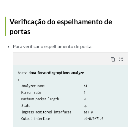
Verificação do espelhamento de
portas
Para verificar o espelhamento de porta:
content_copy
zoom_out_map
host> 
show forwarding-options analyze
r       

  Analyzer name                    : A1    

  Mirror rate                      : 1     

  Maximum packet length            : 0     

  State                            : up    

  ingress monitored interfaces     : ae1.0
