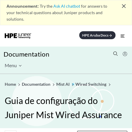
close
Announcement:
Try the
Ask AI chatbot
for answers to
your technical questions about Juniper products and
solutions.
HPE Aruba Docs
arrow_forward
Documentation
Menu
Home
Documentation
Mist AI
Wired Switching
Guia de configuração do
Juniper Mist Wired Assurance