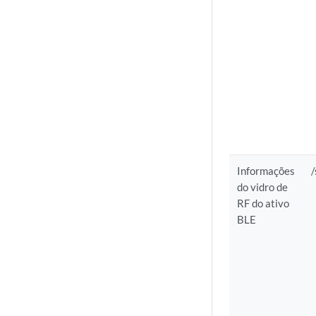
Informações
/
do vidro de
RF do ativo
BLE