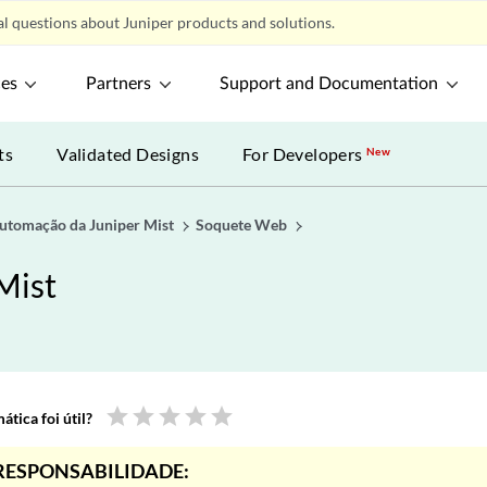
l questions about Juniper products and solutions.
ces
Partners
Support and Documentation
ts
Validated Designs
For Developers
New
utomação da Juniper Mist
Soquete Web
Mist
star
star
star
star
star
tica foi útil?
RESPONSABILIDADE: