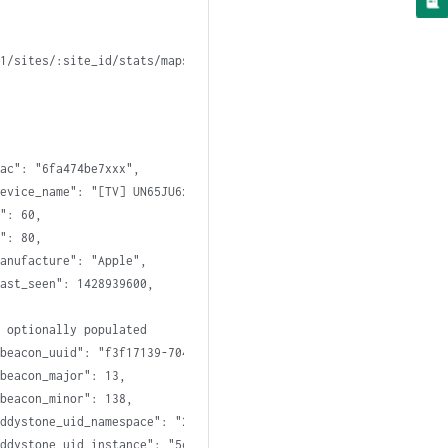
v1/sites/:site_id/stats/maps/:map_id/discovered_assets
:
ac": "6fa474be7xxx",

evice_name": "[TV] UN65JU6xxx",

": 60,

": 80,

anufacture": "Apple",

ast_seen": 1428939600,

 optionally populated

beacon_uuid": "f3f17139-704a-f03a-2786-0400279e37c3",

beacon_major": 13,

beacon_minor": 138,

ddystone_uid_namespace": "2818e3868dec25629ede",

ddystone_uid_instance": "5c5b35000001",
