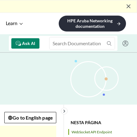
close
HPE Aruba Networking
Learn
arrow_forward
documentation
Ask AI
keyboard_arrow_right
Go to English page
NESTA PÁGINA
WebSocket API Endpoint