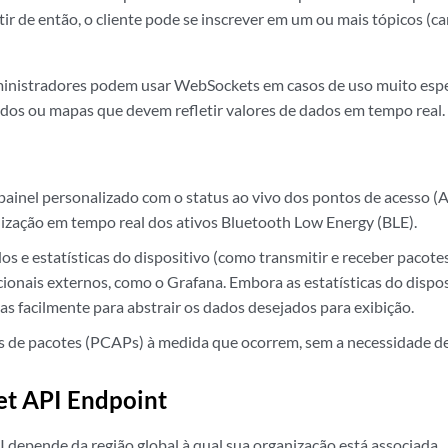
ir de então, o cliente pode se inscrever em um ou mais tópicos (ca
inistradores podem usar WebSockets em casos de uso muito espec
ados ou mapas que devem refletir valores de dados em tempo real.
ainel personalizado com o status ao vivo dos pontos de acesso (A
lização em tempo real dos ativos Bluetooth Low Energy (BLE).
os e estatísticas do dispositivo (como transmitir e receber pacote
cionais externos, como o Grafana. Embora as estatísticas do dispo
as facilmente para abstrair os dados desejados para exibição.
s de pacotes (PCAPs) à medida que ocorrem, sem a necessidade de 
t API Endpoint
 depende da região global à qual sua organização está associada.