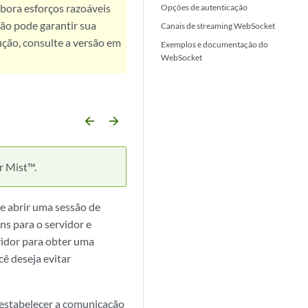
bora esforços razoáveis
Opções de autenticação
ão pode garantir sua
Canais de streaming WebSocket
ução, consulte a versão em
Exemplos e documentação do
WebSocket
arrow_backward
arrow_forward
r Mist™.
 abrir uma sessão de
ns para o servidor e
vidor para obter uma
ê deseja evitar
a estabelecer a comunicação