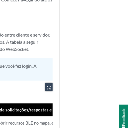
entre cliente e servidor.
s. A tabela a seguir
o do WebSocket.
 você fez login. A
zoom_out_map
de solicitações/respostas e documentação
Feedback
brir recursos BLE no mapa, emita a seguinte solicitação: