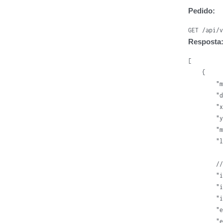
Pedido:
GET /api/
Resposta
[

    {

        "m
        "d
        "x
        "y
        "m
        "l
        //
        "i
        "i
        "i
        "e
        "e