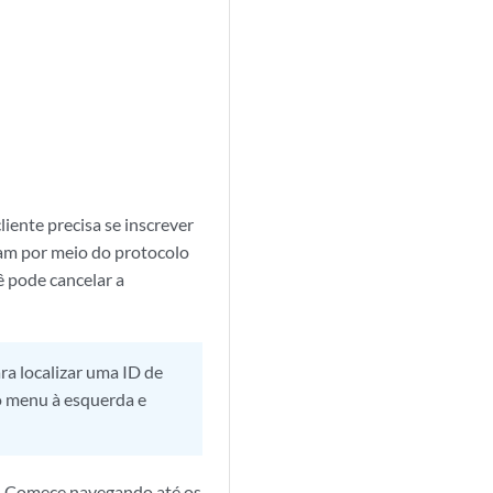
iente precisa se inscrever
am por meio do protocolo
ê pode cancelar a
ra localizar uma ID de
 menu à esquerda e
t. Comece navegando até os