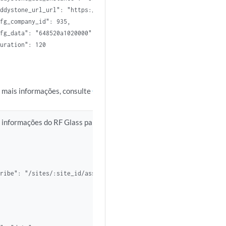
ddystone_url_url": "https://www.abc.com",

fg_company_id": 935,

fg_data": "648520a1020000",

uration": 120

 mais informações, consulte
Obter ativos descobertos do site por m
 informações do RF Glass para ativos BLE, emita a seguinte solicitaç
ribe": "/sites/:site_id/assets/:asset_id/diag"

: