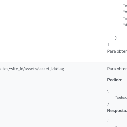
        "e
        "m
        "m
        "d
    }

]
Para obter
sites/:site_id/assets/:asset_id/diag
Para obter
Pedido:
{

    "subsc
}
Resposta
{
