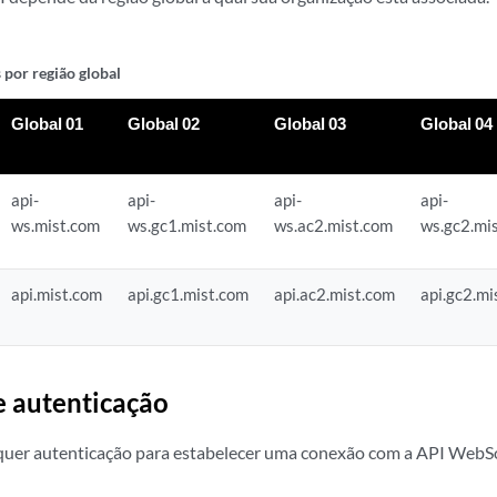
 por região global
Global 01
Global 02
Global 03
Global 04
api-
api-
api-
api-
ws.mist.com
ws.gc1.mist.com
ws.ac2.mist.com
ws.gc2.mi
api.mist.com
api.gc1.mist.com
api.ac2.mist.com
api.gc2.mi
 autenticação
equer autenticação para estabelecer uma conexão com a API WebS