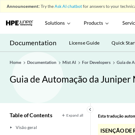
Announcement:
Try the
Ask AI chatbot
for answers to your technica
Solutions
Products
Servi
Documentation
License Guide
Quick Star
Home
Documentation
Mist AI
For Developers
Guia de A
Guia de Automação da Juniper 
keyboard_arrow_left
Table of Contents
Expand all
Esta tradução automá
Visão geral
play_arrow
ISENÇÃO DE 