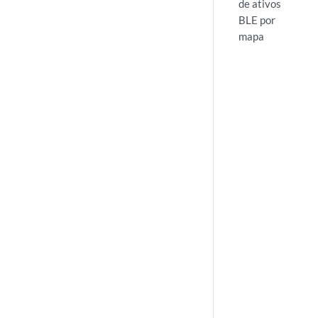
de ativos
BLE por
mapa