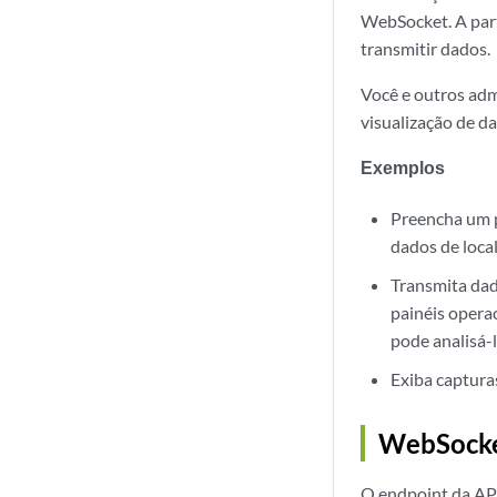
WebSocket. A part
transmitir dados.
Você e outros adm
visualização de d
Exemplos
Preencha um p
dados de loca
Transmita dad
painéis opera
pode analisá-l
Exiba captura
WebSocke
O endpoint da API