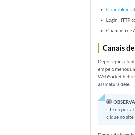
Criar tokens 
Login HTTP co
Chamada de A
Canais d
Depois que a Juni
em pelo menos um 
WebSocket bidirec
assinatura dele.
OBSERVA
site no portal
clique no site.
Depois de fazer l