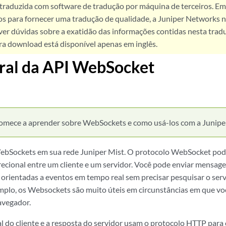
 traduzida com software de tradução por máquina de terceiros. Em
os para fornecer uma tradução de qualidade, a Juniper Networks n
ver dúvidas sobre a exatidão das informações contidas nesta trad
ra download está disponível apenas em inglês.
ral da API WebSocket
omece a aprender sobre WebSockets e como usá-los com a Junipe
ebSockets em sua rede Juniper Mist. O protocolo WebSocket pode
ecional entre um cliente e um servidor. Você pode enviar mensage
 orientadas a eventos em tempo real sem precisar pesquisar o ser
mplo, os Websockets são muito úteis em circunstâncias em que voc
avegador.
cial do cliente e a resposta do servidor usam o protocolo HTTP par