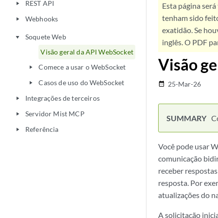
REST API
play_arrow
Esta página será
tenham sido feit
Webhooks
play_arrow
exatidão. Se hou
Soquete Web
play_arrow
inglês. O PDF pa
Visão geral da API WebSocket
Visão ge
Comece a usar o WebSocket
play_arrow
Casos de uso do WebSocket
play_arrow
25-Mar-26
date_range
Integrações de terceiros
play_arrow
Servidor Mist MCP
play_arrow
C
Referência
play_arrow
Você pode usar W
comunicação bidir
receber respostas
resposta. Por exe
atualizações do n
A solicitação ini