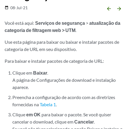
08-Jul-21
date_range
arrow_backward
arrow_forward
Você está aqui:
Serviços de segurança
>
atualização da
categoria de filtragem web
> UTM
.
Use esta página para baixar ou baixar e instalar pacotes de
categoria de URL em seu dispositivo.
Para baixar e instalar pacotes de categoria de URL:
Clique em
Baixar
.
A página de Configurações de download e instalação
aparece.
Preencha a configuração de acordo com as diretrizes
fornecidas na
Tabela 1
.
Clique
em OK
para baixar o pacote. Se você quiser
cancelar o download, clique em
Cancelar
.
Se você não tiver selecionado a opção Baixar e instalar, o