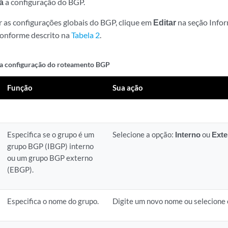
a
a configuração do BGP.
r as configurações globais do BGP, clique em
Editar
na seção Infor
conforme descrito na
Tabela 2
.
a configuração do roteamento BGP
Função
Sua ação
Especifica se o grupo é um
Selecione a opção:
Interno
ou
Exte
grupo BGP (IBGP) interno
ou um grupo BGP externo
(EBGP).
Especifica o nome do grupo.
Digite um novo nome ou selecione 