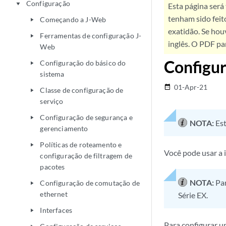
Configuração
play_arrow
Esta página será
tenham sido feit
Começando a J-Web
play_arrow
exatidão. Se hou
Ferramentas de configuração J-
play_arrow
inglês. O PDF pa
Web
Configu
Configuração do básico do
play_arrow
sistema
01-Apr-21
date_range
Classe de configuração de
play_arrow
serviço
Configuração de segurança e
play_arrow
NOTA:
Est
gerenciamento
Políticas de roteamento e
play_arrow
Você pode usar a 
configuração de filtragem de
pacotes
NOTA:
Par
Configuração de comutação de
play_arrow
ethernet
Série EX.
Interfaces
play_arrow
Para configurar u