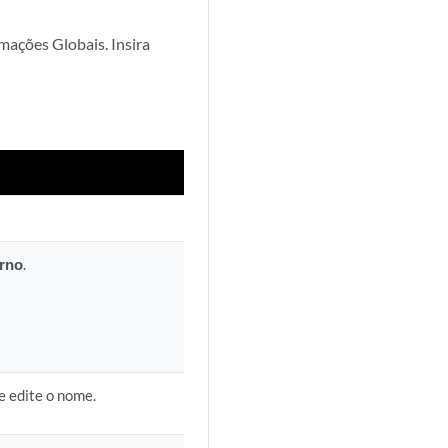
mações Globais. Insira
rno
.
e edite o nome.