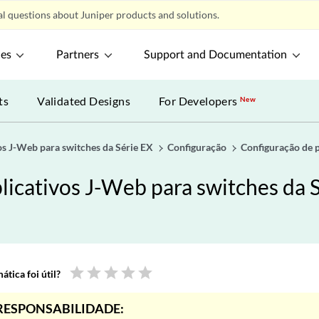
l questions about Juniper products and solutions.
ces
Partners
Support and Documentation
ts
Validated Designs
For Developers
New
os J-Web para switches da Série EX
Configuração
Configuração de 
licativos J-Web para switches da 
star
star
star
star
star
tica foi útil?
RESPONSABILIDADE: