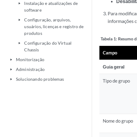
Desabilit
Instalação e atualizações de
play_arrow
software
Para modifica
Configuração, arquivos,
play_arrow
informações 
usuários, licenças e registro de
produtos
Tabela 1:
Resumo d
Configuração do Virtual
play_arrow
Chassis
Campo
Monitorização
play_arrow
Guia geral
Administração
play_arrow
Solucionando problemas
play_arrow
Tipo de grupo
Nome do grupo