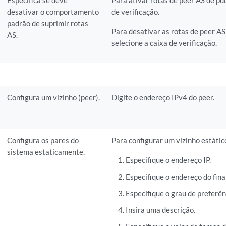
Especifica se deve
Para ativar rotas de peer AS de pub
desativar o comportamento
de verificação.
padrão de suprimir rotas
Para desativar as rotas de peer AS
AS.
selecione a caixa de verificação.
Configura um vizinho (peer).
Digite o endereço IPv4 do peer.
Configura os pares do
Para configurar um vizinho estátic
sistema estaticamente.
Especifique o endereço IP.
Especifique o endereço do fina
Especifique o grau de preferên
Insira uma descrição.