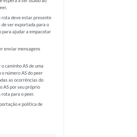
e espera a ser usado ao
eer.
 rota deve estar presente
 de ser exportada para o
o para ajudar a empacotar
er enviar mensagens
r o caminho AS de uma
m o número AS do peer
odas as ocorrências do
 AS por seu próprio
rota para o peer.
portação e política de