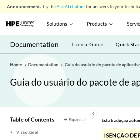
Announcement:
Try the
Ask AI chatbot
for answers to your technica
Solutions
Products
Servi
Documentation
License Guide
Quick Star
Home
Documentation
Guia do usuário do pacote de aplicativ
Guia do usuário do pacote de ap
keyboard_arrow_left
Table of Contents
Expand all
Esta tradução automá
Visão geral
play_arrow
ISENÇÃO DE 