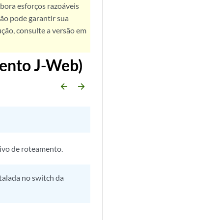
bora esforços razoáveis
ão pode garantir sua
ução, consulte a versão em
ento J-Web)
arrow_backward
arrow_forward
tivo de roteamento.
talada no switch da