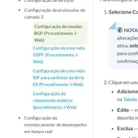
Configuração de serviços
play_arrow
Configuração de protocolos de
play_arrow
Selecione C
camada 3
Configuração de sessões
NOTA
BGP (Procedimento J-
alteraçõe
Web)
ativa,
sel
Configuração de uma rede
para conf
OSPF (Procedimento J-
confirmaç
Web)
Configuração de uma rede
RIP para switches da Série
Clique em uma
EX (Procedimento J-Web)
Adicione
Configuração do
na
Tabela
roteamento estático
(procedimento J-Web)
Edite
— mo
descrito 
Configuração do
play_arrow
monitoramento de desempenho
Exclua
— 
em tempo real