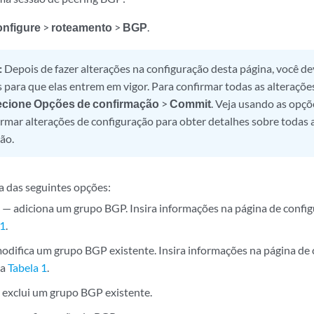
onfigure
>
roteamento
>
BGP
.
:
Depois de fazer alterações na configuração desta página, você de
s para que elas entrem em vigor. Para confirmar todas as alteraçõe
ecione Opções de confirmação
>
Commit
. Veja usando as opç
irmar alterações de configuração para obter detalhes sobre todas 
ão.
 das seguintes opções:
— adiciona um grupo BGP. Insira informações na página de confi
 1
.
difica um grupo BGP existente. Insira informações na página de
na
Tabela 1
.
exclui um grupo BGP existente.