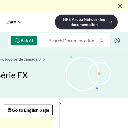
close
HPE Aruba Networking
Learn
arrow_forward
documentation
Ask AI
protocolos de camada 3
Série EX
keyboard_arrow_right
Go to English page