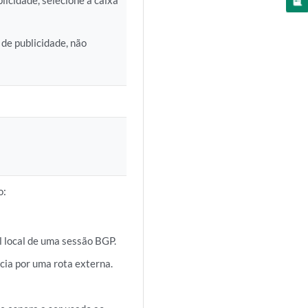
licidade, selecione a caixa
 de publicidade, não
o:
l local de uma sessão BGP.
cia por uma rota externa.