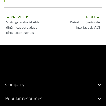
PREVIOUS
NEXT
arrow_backward
arrow_forward
Visão geral das VLANs
Definir conjuntos de
dinâmicas baseadas em
interface de ACI
circuito de agentes
Company
Popular resources