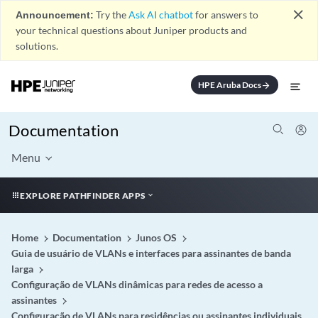
close
Announcement:
Try the
Ask AI chatbot
for answers to
your technical questions about Juniper products and
solutions.
HPE Aruba Docs
arrow_forward
Documentation
Menu
EXPLORE PATHFINDER APPS
Home
Documentation
Junos OS
Guia de usuário de VLANs e interfaces para assinantes de banda
larga
Configuração de VLANs dinâmicas para redes de acesso a
assinantes
Configuração de VLANs para residências ou assinantes individuais