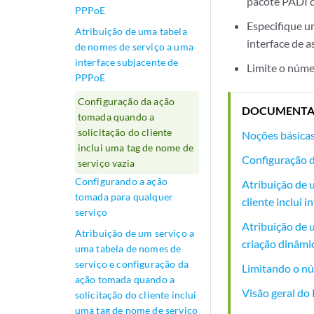
pacote PADI 
PPPoE
Especifique u
Atribuição de uma tabela
interface de 
de nomes de serviço a uma
interface subjacente de
Limite o núme
PPPoE
Configuração da ação
DOCUMENTA
tomada quando a
solicitação do cliente
Noções básicas
inclui uma tag de nome de
Configuração d
serviço vazia
Configurando a ação
Atribuição de 
tomada para qualquer
cliente inclui
serviço
Atribuição de 
Atribuição de um serviço a
criação dinâmi
uma tabela de nomes de
serviço e configuração da
Limitando o nú
ação tomada quando a
Visão geral d
solicitação do cliente inclui
uma tag de nome de serviço