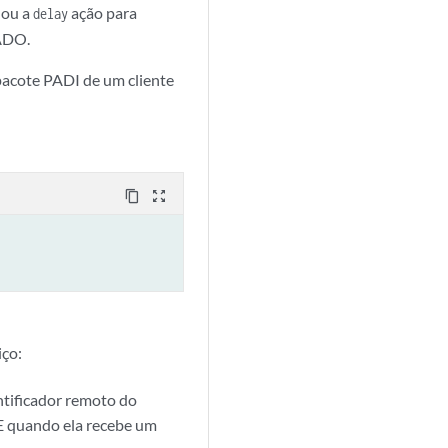
 ou a
ação para
delay
PADO.
pacote PADI de um cliente
content_copy
zoom_out_map
iço:
entificador remoto do
oE quando ela recebe um