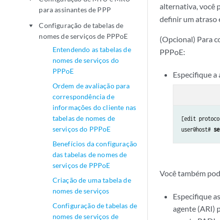
alternativa, você 
para assinantes de PPP
definir um atraso
Configuração de tabelas de
play_arrow
nomes de serviços de PPPoE
(Opcional) Para c
Entendendo as tabelas de
PPPoE:
nomes de serviços do
PPPoE
Especifique a 
Ordem de avaliação para
correspondência de
informações do cliente nas
tabelas de nomes de
[edit protoco
serviços do PPPoE
user@host# 
se
Benefícios da configuração
das tabelas de nomes de
serviços de PPPoE
Você também pode 
Criação de uma tabela de
nomes de serviços
Especifique as
Configuração de tabelas de
agente (ARI) 
nomes de serviços de