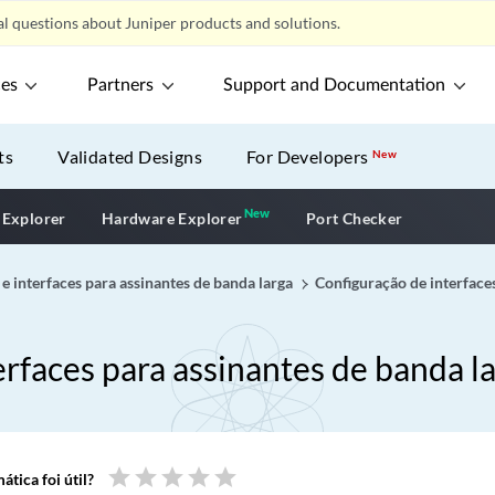
l questions about Juniper products and solutions.
ces
Partners
Support and Documentation
ts
Validated Designs
For Developers
New
New
New application
 Explorer
Hardware Explorer
Port Checker
e interfaces para assinantes de banda larga
Configuração de interface
rfaces para assinantes de banda l
star
star
star
star
star
tica foi útil?