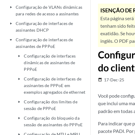
Configuração de VLANs dinâmicas
play_arrow
ISENÇÃO DE 
para redes de acesso a assinantes
Esta página será
Configuração de interfaces de
play_arrow
tenham sido feit
assinantes DHCP
exatidão. Se hou
Configuração de interfaces de
play_arrow
inglês. O PDF pa
assinantes de PPPoE
Configur
Configuração de interfaces
play_arrow
dinâmicas de assinantes de
do clien
PPPoE
Configuração de interfaces de
play_arrow
17-Dec-25
date_range
assinantes de PPPoE em
exemplos agregados de ethernet
Você pode configu
Configuração dos limites de
play_arrow
que inclui uma ma
sessão de PPPoE
padrão em todas a
Configuração do bloqueio da
play_arrow
Para indicar que 
sessão de assinantes do PPPoE
pacote PADI. Por 
Configuração de MTU e MRU
play_arrow