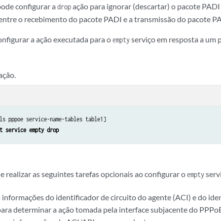
pode configurar a
ação para ignorar (descartar) o pacote PADI
drop
 entre o recebimento do pacote PADI e a transmissão do pacote 
onfigurar a ação executada para o
serviço em resposta a um 
empty
ação.
ls pppoe service-name-tables table1]

t service empty drop
realizar as seguintes tarefas opcionais ao configurar o
serv
empty
 informações do identificador de circuito do agente (ACI) e do id
para determinar a ação tomada pela interface subjacente do PPP