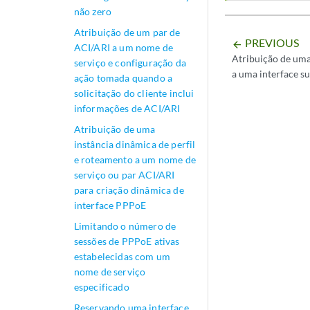
não zero
Atribuição de um par de
PREVIOUS
arrow_backward
ACI/ARI a um nome de
Atribuição de uma
serviço e configuração da
a uma interface s
ação tomada quando a
solicitação do cliente inclui
informações de ACI/ARI
Atribuição de uma
instância dinâmica de perfil
e roteamento a um nome de
serviço ou par ACI/ARI
para criação dinâmica de
interface PPPoE
Limitando o número de
sessões de PPPoE ativas
estabelecidas com um
nome de serviço
especificado
Reservando uma interface