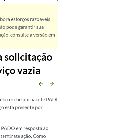
bora esforços razoáveis
ão pode garantir sua
ução, consulte a versão em
 solicitação
viço vazia
arrow_backward
arrow_forward
 ela recebe um pacote PADI
ço está presente por
ote PADO em resposta ao
a
ação. Como
terminate