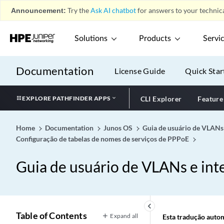
Announcement:
Try the
Ask AI chatbot
for answers to your technica
Solutions
Products
Servi
Documentation
License Guide
Quick Star
EXPLORE PATHFINDER APPS
CLI Explorer
Feature
Home
Documentation
Junos OS
Guia de usuário de VLANs 
Configuração de tabelas de nomes de serviços de PPPoE
Guia de usuário de VLANs e inte
keyboard_arrow_left
Table of Contents
Expand all
Esta tradução automá