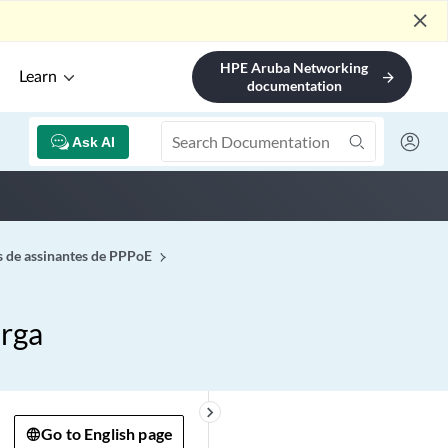
close
HPE Aruba Networking
Learn
arrow_forward
documentation
Ask AI
s de assinantes de PPPoE
arga
keyboard_arrow_right
Go to English page