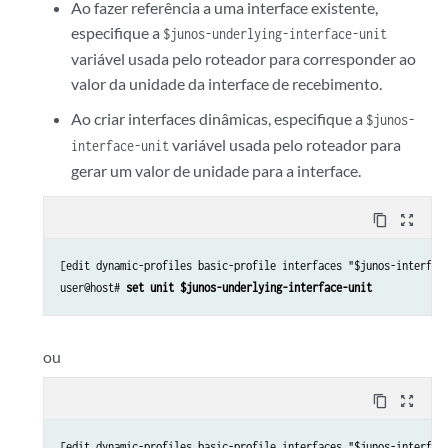
Ao fazer referência a uma interface existente,
especifique a
$junos-underlying-interface-unit
variável usada pelo roteador para corresponder ao
valor da unidade da interface de recebimento.
Ao criar interfaces dinâmicas, especifique a
$junos-
variável usada pelo roteador para
interface-unit
gerar um valor de unidade para a interface.
content_copy
zoom_out_map
[edit dynamic-profiles basic-profile interfaces "$junos-interface
user@host# 
set unit $junos-underlying-interface-unit
ou
content_copy
zoom_out_map
[edit dynamic-profiles basic-profile interfaces "$junos-interface