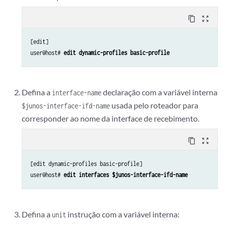
content_copy
zoom_out_map
[edit]

user@host# 
edit dynamic-profiles basic-profile
Defina a
declaração com a variável interna
interface-name
usada pelo roteador para
$junos-interface-ifd-name
corresponder ao nome da interface de recebimento.
content_copy
zoom_out_map
[edit dynamic-profiles basic-profile]

user@host# 
edit interfaces $junos-interface-ifd-name
Defina a
instrução com a variável interna:
unit