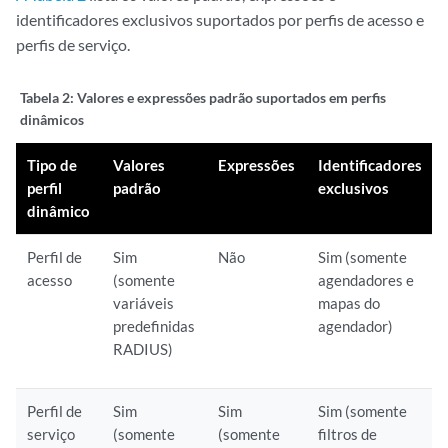
identificadores exclusivos suportados por perfis de acesso e
perfis de serviço.
Tabela 2:
Valores e expressões padrão suportados em perfis
dinâmicos
Tipo de
Valores
Expressões
Identificadores
perfil
padrão
exclusivos
dinâmico
Perfil de
Sim
Não
Sim (somente
acesso
(somente
agendadores e
variáveis
mapas do
predefinidas
agendador)
RADIUS)
Perfil de
Sim
Sim
Sim (somente
serviço
(somente
(somente
filtros de