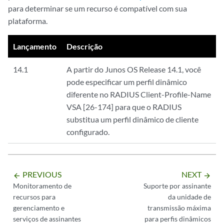
para determinar se um recurso é compatível com sua
plataforma.
Lançamento
Descrição
14.1
A partir do Junos OS Release 14.1, você
pode especificar um perfil dinâmico
diferente no RADIUS Client-Profile-Name
VSA [26-174] para que o RADIUS
substitua um perfil dinâmico de cliente
configurado.
PREVIOUS
NEXT
arrow_backward
arrow_forward
Monitoramento de
Suporte por assinante
recursos para
da unidade de
gerenciamento e
transmissão máxima
serviços de assinantes
para perfis dinâmicos