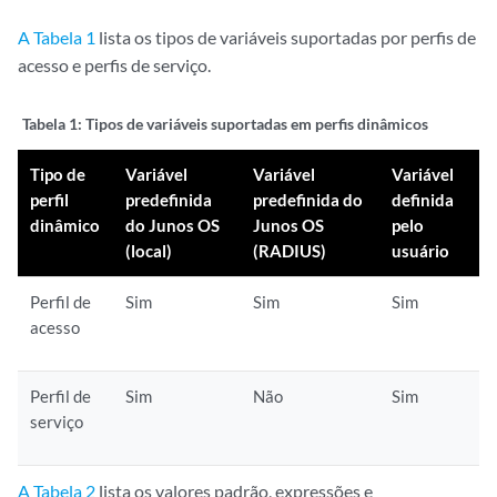
A Tabela 1
lista os tipos de variáveis suportadas por perfis de
acesso e perfis de serviço.
Tabela 1:
Tipos de variáveis suportadas em perfis dinâmicos
Tipo de
Variável
Variável
Variável
perfil
predefinida
predefinida do
definida
dinâmico
do Junos OS
Junos OS
pelo
(local)
(RADIUS)
usuário
Perfil de
Sim
Sim
Sim
acesso
Perfil de
Sim
Não
Sim
serviço
A Tabela 2
lista os valores padrão, expressões e