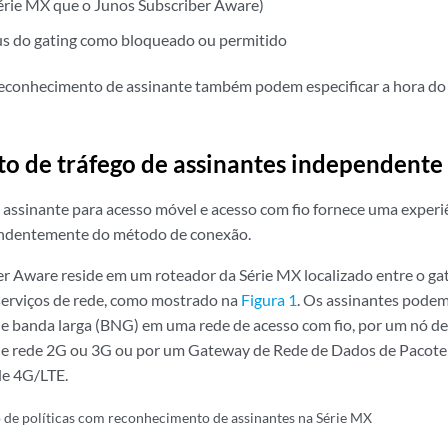
érie MX que o Junos Subscriber Aware)
tus do gating como bloqueado ou permitido
reconhecimento de assinante também podem especificar a hora do d
o de tráfego de assinantes independente
o assinante para acesso móvel e acesso com fio fornece uma experiê
endentemente do método de conexão.
r Aware reside em um roteador da Série MX localizado entre o gat
 serviços de rede, como mostrado na
Figura 1
. Os assinantes podem
de banda larga (BNG) em uma rede de acesso com fio, por um nó 
de rede 2G ou 3G ou por um Gateway de Rede de Dados de Paco
de 4G/LTE.
 de políticas com reconhecimento de assinantes na Série MX