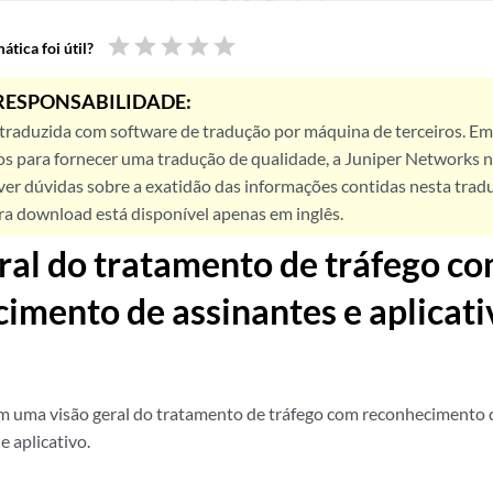
star
star
star
star
star
tica foi útil?
RESPONSABILIDADE:
 traduzida com software de tradução por máquina de terceiros. Em
os para fornecer uma tradução de qualidade, a Juniper Networks n
ver dúvidas sobre a exatidão das informações contidas nesta trad
ra download está disponível apenas em inglês.
ral do tratamento de tráfego c
imento de assinantes e aplicati
m uma visão geral do tratamento de tráfego com reconhecimento 
 aplicativo.