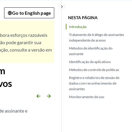
keyboard_arrow_right
Go to English page
NESTA PÁGINA
Introdução
bora esforços razoáveis
Tratamento de tráfego de assinantes
independente de acesso
ão pode garantir sua
Métodos de identificação do
ução, consulte a versão em
assinante
Identificação de aplicativos
om
Métodos de controle de políticas
Registro e relatórios de sessão de
vos
dados com reconhecimento de
assinantes
arrow_backward
arrow_forward
Monitoramento de uso
de assinante e