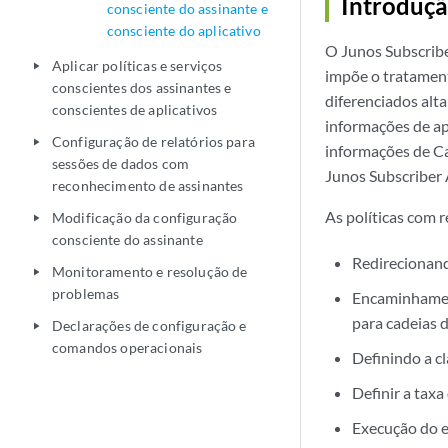
Introduç
consciente do assinante e
consciente do aplicativo
O Junos Subscribe
Aplicar políticas e serviços
play_arrow
impõe o tratament
conscientes dos assinantes e
diferenciados alt
conscientes de aplicativos
informações de ap
Configuração de relatórios para
play_arrow
informações de Ca
sessões de dados com
Junos Subscriber 
reconhecimento de assinantes
As políticas com 
Modificação da configuração
play_arrow
consciente do assinante
Redirecionand
Monitoramento e resolução de
play_arrow
problemas
Encaminhament
para cadeias d
Declarações de configuração e
play_arrow
comandos operacionais
Definindo a 
Definir a tax
Execução do 