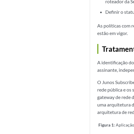
roteador da S
Definir o sta
As políticas com 
estão em vigor.
Tratament
A identificação d
assinante, indep
O Junos Subscribe
rede pública e os
gateway de rede 
uma arquitetura 
arquitetura de re
Figura 1:
Aplicação