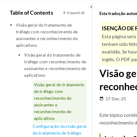
keyboard_arrow_left
Table of Contents
Expand all
Esta tradução automá
Visão geral do tratamento de
play_arrow
ISENÇÃO DE 
tráfego com reconhecimento de
Esta página será
assinantes e reconhecimento de
tenham sido feit
aplicativos
exatidão. Se hou
Visão geral do tratamento de
play_arrow
inglês. O PDF pa
tráfego com reconhecimento de
assinantes e reconhecimento de
Visão ge
aplicativos
reconhec
Visão geral do tratamento
de tráfego com
reconhecimento de
17-Dec-25
date_range
assinantes e
reconhecimento de
Este tópico conté
aplicativos
reconhecimento de
Configuração da visão geral
do tratamento de tráfego