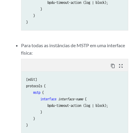
            bpdu-timeout-action (log | block);

        }

    }

Para todas as instâncias de MSTP em uma interface
física:
content_copy
zoom_out_map
[edit]

protocols {

mstp
 {

interface
interface-name
 {

            bpdu-timeout-action (log | block);

        }

    }
