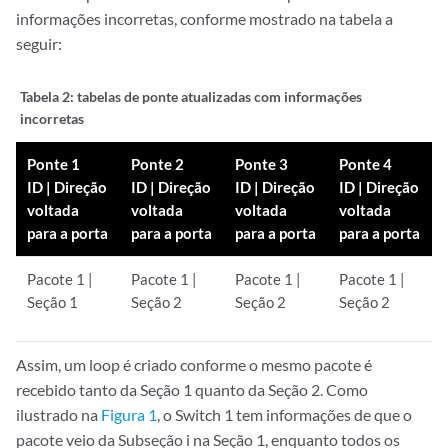
informações incorretas, conforme mostrado na tabela a
seguir:
Tabela 2: tabelas
de ponte atualizadas com informações
incorretas
Ponte 1
Ponte 2
Ponte 3
Ponte 4
ID | Direção
ID | Direção
ID | Direção
ID | Direção
voltada
voltada
voltada
voltada
para a porta
para a porta
para a porta
para a porta
Pacote 1 |
Pacote 1 |
Pacote 1 |
Pacote 1 |
Seção 1
Seção 2
Seção 2
Seção 2
Assim, um loop é criado conforme o mesmo pacote é
recebido tanto da Seção 1 quanto da Seção 2. Como
ilustrado na
Figura 1
, o Switch 1 tem informações de que o
pacote veio da Subseção i na Seção 1, enquanto todos os