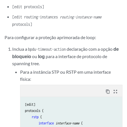
[edit protocols]
[edit routing-instances
routing-instance-name
protocols]
Para configurar a proteção aprimorada de loop:
Inclua a
declaração com a opção
de
bpdu-timeout-action
bloqueio
ou
log
para a interface de protocolo de
spanning tree.
Para a instância STP ou RSTP em uma interface
física:
content_copy
zoom_out_map
[edit]

protocols {

rstp
 {

interface
interface-name
 {
