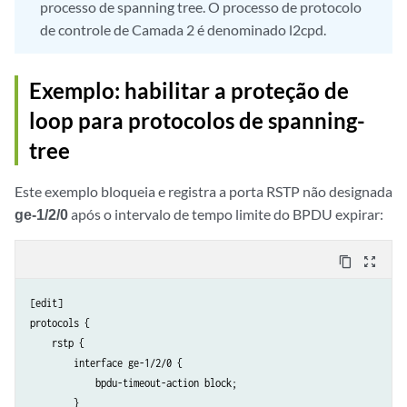
processo de spanning tree. O processo de protocolo
de controle de Camada 2 é denominado l2cpd.
Exemplo: habilitar a proteção de
loop para protocolos de spanning-
tree
Este exemplo bloqueia e registra a porta RSTP não designada
ge-1/2/0
após o intervalo de tempo limite do BPDU expirar:
content_copy
zoom_out_map
[edit]

protocols {

    rstp {

        interface ge-1/2/0 {

            bpdu-timeout-action block;

        }
