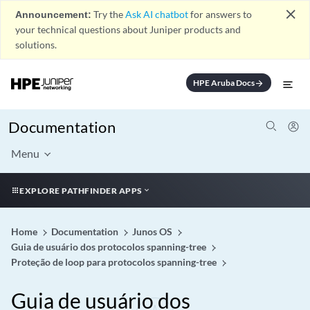
close
Announcement:
Try the
Ask AI chatbot
for answers to
your technical questions about Juniper products and
solutions.
HPE Aruba Docs
arrow_forward
Documentation
Menu
EXPLORE PATHFINDER APPS
Home
Documentation
Junos OS
Guia de usuário dos protocolos spanning-tree
Proteção de loop para protocolos spanning-tree
Guia de usuário dos