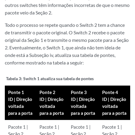
outros switches têm informações incorretas de que o mesmo
pacote veio da Seção 2.
Todo o processo se repete quando o Switch 2 tem a chance
de transmitir o pacote original. O Switch 2 recebe o pacote
original da Seção 1 e transmite o mesmo pacote para a Seção
2. Eventualmente, o Switch 1, que ainda não tem ideia de
onde está a Subseção iv, atualiza sua tabela de pontes,
conforme mostrado na tabela a seguir:
Tabela 3:
Switch 1 atualiza sua tabela de pontes
Ponte 1
Ponte 2
Ponte 3
Ponte 4
ID | Direção
ID | Direção
ID | Direção
ID | Direção
voltada
voltada
voltada
voltada
para a porta
para a porta
para a porta
para a porta
Pacote 1 |
Pacote 1 |
Pacote 1 |
Pacote 1 |
Seção 2
Seção 2
Seção 2
Seção 2