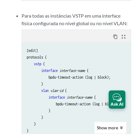
Para todas as instâncias VSTP em uma interface
física configurada no nível global ou no nível VLAN:
content_copy
zoom_out_map
[edit]

protocols {

vstp
 {

interface
interface-name
 {

            bpdu-timeout-action (log | block);

        }

vlan
vlan-id
 {

interface
interface-name
 {

Ask AI
                bpdu-timeout-action (log | block);

            }

        }

    }

Show
more