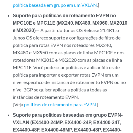
política baseada em grupo em um VXLAN
.]
Suporte para políticas de roteamento EVPN no
MPC10E e MPC11E (MX240, MX480, MX960, MX2010
e MX2020)
— A partir do Junos OS Release 21.4R1, o
Junos OS oferece suporte a configurações de filtro de
política para rotas EVPN nos roteadores MX240,
MX480 e MX960 com as placas de linha MPC10E e nos
roteadores MX2010 e MX2020 com as placas de linha
MPC11E. Você pode criar políticas e aplicar filtros de
política para importar e exportar rotas EVPN em um
nível específico de instância de roteamento EVPN ou no
nível BGP se quiser aplicar a política a todas as
instâncias de roteamento EVPN.
[Veja
políticas de roteamento para EVPN
.]
Suporte para políticas baseadas em grupo EVPN-
VXLAN (EX4400-24MP, EX4400-24P, EX4400-24T,
EX4400-48F, EX4400-48MP, EX4400-48P, EX4400-