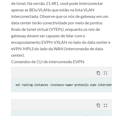
de túnel. Na versão 21.4R1, você pode interconectar
apenas as BDs/VLANs que estão na lista VLAN
interconectada. Observe que os nós de gateway em um
data center terão conectividade por meio de pontos
finais de túnel virtual (VTEPs), enquanto os nós de
gateway devem ser capazes de lidar com o
encapsulamento EVPN-VXLAN no lado do data center e
eVPN-MPLS do lado da WAN (interconexão de data
center).
Comandos de CLI de interconexão EVPN:
content_copy
zoom_out_map
set routing-instances 
<instance-name>
 protocols evpn interconnec
content_copy
zoom_out_map