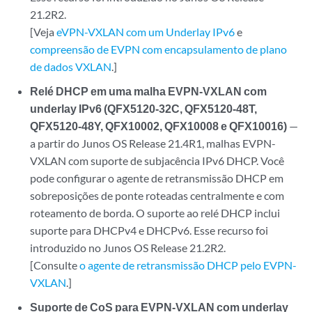
21.2R2.
[Veja
eVPN-VXLAN com um Underlay IPv6
e
compreensão de EVPN com encapsulamento de plano
de dados VXLAN
.]
Relé DHCP em uma malha EVPN-VXLAN com
underlay IPv6 (QFX5120-32C, QFX5120-48T,
QFX5120-48Y, QFX10002, QFX10008 e QFX10016)
—
a partir do Junos OS Release 21.4R1, malhas EVPN-
VXLAN com suporte de subjacência IPv6 DHCP. Você
pode configurar o agente de retransmissão DHCP em
sobreposições de ponte roteadas centralmente e com
roteamento de borda. O suporte ao relé DHCP inclui
suporte para DHCPv4 e DHCPv6. Esse recurso foi
introduzido no Junos OS Release 21.2R2.
[Consulte
o agente de retransmissão DHCP pelo EVPN-
VXLAN
.]
Suporte de CoS para EVPN-VXLAN com underlay