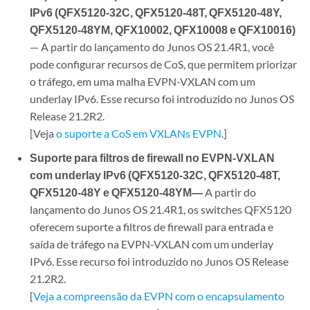
IPv6 (QFX5120-32C, QFX5120-48T, QFX5120-48Y,
QFX5120-48YM, QFX10002, QFX10008 e QFX10016)
— A partir do lançamento do Junos OS 21.4R1, você
pode configurar recursos de CoS, que permitem priorizar
o tráfego, em uma malha EVPN-VXLAN com um
underlay IPv6. Esse recurso foi introduzido no Junos OS
Release 21.2R2.
[Veja
o suporte a CoS em VXLANs EVPN
.]
Suporte para filtros de firewall no EVPN-VXLAN
com underlay IPv6 (QFX5120-32C, QFX5120-48T,
QFX5120-48Y e QFX5120-48YM—
A partir do
lançamento do Junos OS 21.4R1, os switches QFX5120
oferecem suporte a filtros de firewall para entrada e
saída de tráfego na EVPN-VXLAN com um underlay
IPv6. Esse recurso foi introduzido no Junos OS Release
21.2R2.
[
Veja a compreensão da EVPN com o encapsulamento