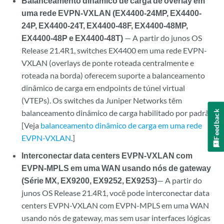
Balanceamento dinâmico de carga de overlay em
uma rede EVPN-VXLAN (EX4400-24MP, EX4400-
24P, EX4400-24T, EX4400-48F, EX4400-48MP,
EX4400-48P e EX4400-48T)
— A partir do junos OS
Release 21.4R1, switches EX4400 em uma rede EVPN-
VXLAN (overlays de ponte roteada centralmente e
roteada na borda) oferecem suporte a balanceamento
dinâmico de carga em endpoints de túnel virtual
(VTEPs). Os switches da Juniper Networks têm
balanceamento dinâmico de carga habilitado por padrão.
Feedback
[Veja
balanceamento dinâmico de carga em uma rede
EVPN-VXLAN
.]
Interconectar data centers EVPN-VXLAN com
EVPN-MPLS em uma WAN usando nós de gateway
(Série MX, EX9200, EX9252, EX9253)
— A partir do
junos OS Release 21.4R1, você pode interconectar data
centers EVPN-VXLAN com EVPN-MPLS em uma WAN
usando nós de gateway, mas sem usar interfaces lógicas