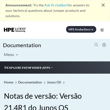
close
Announcement:
Try the
Ask AI chatbot
for answers to
your technical questions about Juniper products and
solutions.
HPE Aruba Docs
arrow_forward
Documentation
Menu
EXPLORE PATHFINDER APPS
Home
Documentation
Junos OS
Notas de versão: Versão
21.4R1 do Junos OS