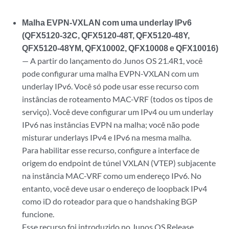
Malha EVPN-VXLAN com uma underlay IPv6
(QFX5120-32C, QFX5120-48T, QFX5120-48Y,
QFX5120-48YM, QFX10002, QFX10008 e QFX10016)
— A partir do lançamento do Junos OS 21.4R1, você
pode configurar uma malha EVPN-VXLAN com um
underlay IPv6. Você só pode usar esse recurso com
instâncias de roteamento MAC-VRF (todos os tipos de
serviço). Você deve configurar um IPv4 ou um underlay
IPv6 nas instâncias EVPN na malha; você não pode
misturar underlays IPv4 e IPv6 na mesma malha.
Para habilitar esse recurso, configure a interface de
origem do endpoint de túnel VXLAN (VTEP) subjacente
na instância MAC-VRF como um endereço IPv6. No
entanto, você deve usar o endereço de loopback IPv4
como iD do roteador para que o handshaking BGP
funcione.
Esse recurso foi introduzido no Junos OS Release