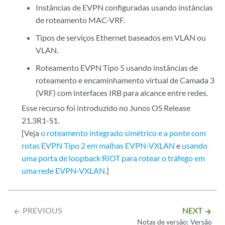
Instâncias de EVPN configuradas usando instâncias
de roteamento MAC-VRF.
Tipos de serviços Ethernet baseados em VLAN ou
VLAN.
Roteamento EVPN Tipo 5 usando instâncias de
roteamento e encaminhamento virtual de Camada 3
(VRF) com interfaces IRB para alcance entre redes.
Esse recurso foi introduzido no Junos OS Release
21.3R1-S1.
[Veja
o roteamento integrado simétrico e a ponte com
rotas EVPN Tipo 2 em malhas EVPN-VXLAN
e
usando
uma porta de loopback RIOT para rotear o tráfego em
uma rede EVPN-VXLAN
.]
PREVIOUS
NEXT
arrow_backward
arrow_forward
Notas de versão: Versão