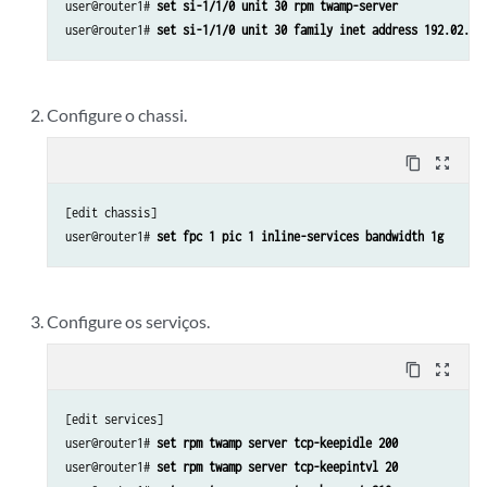
user@router1# 
set rpm twamp client control-connection c1 test-se
user@router1# 
set si-1/1/0 unit 30 rpm twamp-server
user@router1# 
set rpm twamp client control-connection c1 test-se
user@router1# 
set si-1/1/0 unit 30 family inet address 192.02.2/
user@router1# 
set rpm twamp client control-connection c1 test-se
user@router1# 
set rpm twamp client control-connection c1 test-se
user@router1# 
set rpm twamp client control-connection c1 test-se
Configure o chassi.
user@router1# 
set rpm twamp client control-connection c1 test-se
user@router1# 
set rpm twamp client control-connection c1 test-se
content_copy
zoom_out_map
[edit chassis]

user@router1# 
set fpc 1 pic 1 inline-services bandwidth 1g
Configure os serviços.
content_copy
zoom_out_map
[edit services]

user@router1# 
set rpm twamp server tcp-keepidle 200
user@router1# 
set rpm twamp server tcp-keepintvl 20