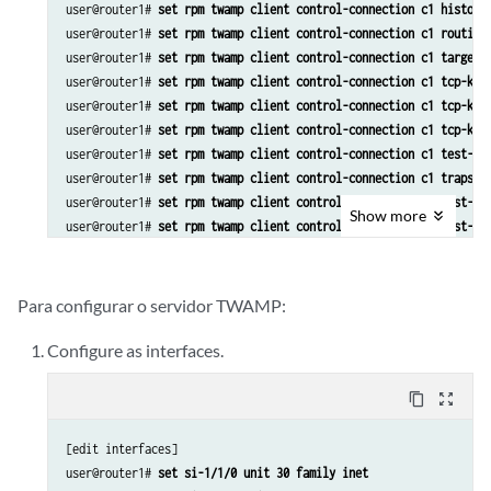
user@router1# 
set rpm twamp client control-connection c1 history
user@router1# 
set rpm twamp client control-connection c1 routing
user@router1# 
set rpm twamp client control-connection c1 target-
user@router1# 
set rpm twamp client control-connection c1 tcp-kee
user@router1# 
set rpm twamp client control-connection c1 tcp-kee
user@router1# 
set rpm twamp client control-connection c1 tcp-kee
user@router1# 
set rpm twamp client control-connection c1 test-in
user@router1# 
set rpm twamp client control-connection c1 traps c
user@router1# 
set rpm twamp client control-connection c1 test-se
Show
more
user@router1# 
set rpm twamp client control-connection c1 test-se
user@router1# 
set rpm twamp client control-connection c1 test-se
user@router1# 
set rpm twamp client control-connection c1 test-se
user@router1# 
set rpm twamp client control-connection c1 test-se
Para configurar o servidor TWAMP:
user@router1# 
set rpm twamp client control-connection c1 test-se
user@router1# 
set rpm twamp client control-connection c1 test-se
Configure as interfaces.
user@router1# 
set rpm twamp client control-connection c1 test-se
user@router1# 
set rpm twamp client control-connection c1 test-se
content_copy
zoom_out_map
user@router1# 
set rpm twamp client control-connection c1 test-se
user@router1# 
set rpm twamp client control-connection c1 test-se
[edit interfaces]

user@router1# 
set rpm twamp client control-connection c1 test-se
user@router1# 
set si-1/1/0 unit 30 family inet