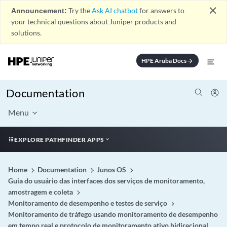
close
Announcement:
Try the
Ask AI chatbot
for answers to
your technical questions about Juniper products and
solutions.
HPE Aruba Docs
arrow_forward
Documentation
Menu
EXPLORE PATHFINDER APPS
Home
Documentation
Junos OS
Guia do usuário das interfaces dos serviços de monitoramento,
amostragem e coleta
Monitoramento de desempenho e testes de serviço
Monitoramento de tráfego usando monitoramento de desempenho
em tempo real e protocolo de monitoramento ativo bidirecional