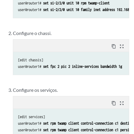
user@router1# 
set si-2/2/0 unit 10 rpm twamp-client
user@router1# 
set si-2/2/0 unit 10 family inet address 192.168.2
Configure o chassi.
content_copy
zoom_out_map
[edit chassis]

user@router1# 
set fpc 2 pic 2 inline-services bandwidth 1g
Configure os serviços.
content_copy
zoom_out_map
[edit services]

user@router1# 
set rpm twamp client control-connection c1 destina
user@router1# 
set rpm twamp client control-connection c1 persist