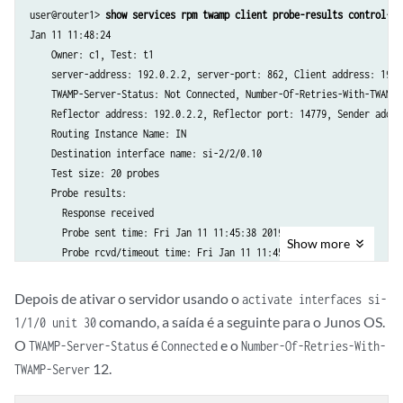
    Destination interface name: si-2/2/0.10

user@router1> 
show services rpm twamp client probe-results control-co
    Test size: 15 probes

Jan 11 11:48:24

   Probe results:

    Owner: c1, Test: t1

      Response received

    server-address: 192.0.2.2, server-port: 862, Client address: 192.
      Probe sent time: Fri Jan 11 11:43:36 2019

    TWAMP-Server-Status: Not Connected, Number-Of-Retries-With-TWAMP-S
      Probe rcvd/timeout time: Fri Jan 11 11:43:36 2019

    Reflector address: 192.0.2.2, Reflector port: 14779, Sender addre
      Rtt: 58 usec, Egress jitter: 1 usec, Ingress jitter: -1 usec, R
    Routing Instance Name: IN

      Egress interarrival jitter: 28 usec, Ingress interarrival jitte
    Destination interface name: si-2/2/0.10

    Results over current test:

    Test size: 20 probes

      Probes sent: 15, Probes received: 15, Loss percentage: 0.000000

    Probe results:

      Measurement: Round trip time

      Response received

        Samples: 15, Minimum: 57 usec, Maximum: 59 usec, Average: 58 
      Probe sent time: Fri Jan 11 11:45:38 2019

Show
more
      Measurement: Positive egress jitter

      Probe rcvd/timeout time: Fri Jan 11 11:45:38 2019

      Rtt: 55 usec, Egress jitter: -17 usec, Ingress jitter: 18 usec,
........

      Egress interarrival jitter: 37 usec, Ingress interarrival jitte
Depois de ativar o servidor usando o
activate interfaces si-
    Measurement: Round trip time

    Results over current test:

comando, a saída é a seguinte para o Junos OS.
1/1/0 unit 30
        Samples: 105, Minimum: 57 usec, Maximum: 59 usec, Average: 58
      Probes sent: 10, Probes received: 10, Loss percentage: 0.000000

O
é
e o
TWAMP-Server-Status
Connected
Number-Of-Retries-With-
      Measurement: Positive egress jitter

      Measurement: Round trip time

        Samples: 77, Minimum: 0 usec, Maximum: 398 usec, Average: 12 
12.
TWAMP-Server
      Measurement: Negative egress jitter

.........
