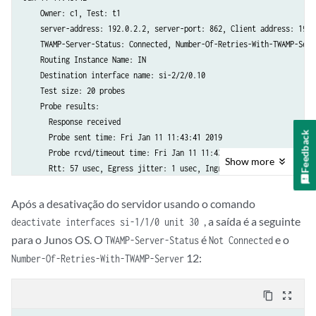
    Owner: c1, Test: t1

    server-address: 192.0.2.2, server-port: 862, Client address: 192.
    TWAMP-Server-Status: Connected, Number-Of-Retries-With-TWAMP-Serve
    Routing Instance Name: IN

    Destination interface name: si-2/2/0.10

    Test size: 20 probes

    Probe results:

      Response received

Feedback
      Probe sent time: Fri Jan 11 11:43:41 2019

      Probe rcvd/timeout time: Fri Jan 11 11:43:41 2019

Show
more
      Rtt: 57 usec, Egress jitter: 1 usec, Ingress jitter: -1 usec, R
      Egress interarrival jitter: 43 usec, Ingress interarrival jitte
    Results over current test:

Após a desativação do servidor usando o comando
, a saída é a seguinte
deactivate interfaces si-1/1/0 unit 30
.......

para o Junos OS. O
é
e o
TWAMP-Server-Status
Not Connected
........

12:
Number-Of-Retries-With-TWAMP-Server
    Owner: c1, Test: t2

    server-address: 192.0.2.2, server-port: 862, Client address: 192.
    TWAMP-Server-Status: Connected, Number-Of-Retries-With-TWAMP-Serve
content_copy
zoom_out_map
    Routing Instance Name: IN
