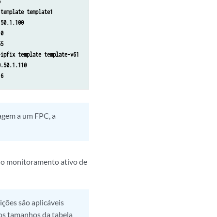
5
 template template1
.50.1.100
10
55
-ipfix template template-v61
0.50.1.110
 6
ragem a um FPC, a
 o monitoramento ativo de
ições são aplicáveis
 os tamanhos da tabela