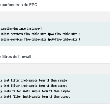
e parâmetros do FPC
 sampling-instance instance-1
 inline-services flow-table-size ipv4-flow-table-size 8
 inline-services flow-table-size ipv6-flow-table-size 7
iltros de firewall
ly inet filter inet-sample term t1 then sample
ly inet filter inet-sample term t1 then accept
ly inet6 filter inet6-sample term t1 then sample
ly inet6 filter inet6-sample term t1 then accept