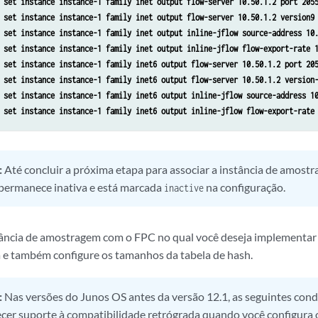
 
set instance instance-1 family inet output flow-server 10.50.1.2 port 205
 
set instance instance-1 family inet output flow-server 10.50.1.2 version9
 
set instance instance-1 family inet output inline-jflow source-address 10
 
set instance instance-1 family inet output inline-jflow flow-export-rate 
 
set instance instance-1 family inet6 output flow-server 10.50.1.2 port 20
 
set instance instance-1 family inet6 output flow-server 10.50.1.2 version
 
set instance instance-1 family inet6 output inline-jflow source-address 1
 
set instance instance-1 family inet6 output inline-jflow flow-export-rate
:
Até concluir a próxima etapa para associar a instância de amost
 permanece inativa e está marcada
na configuração.
inactive
tância de amostragem com o FPC no qual você deseja implementar
a e também configure os tamanhos da tabela de hash.
:
Nas versões do Junos OS antes da versão 12.1, as seguintes cond
ecer suporte à compatibilidade retrógrada quando você configura