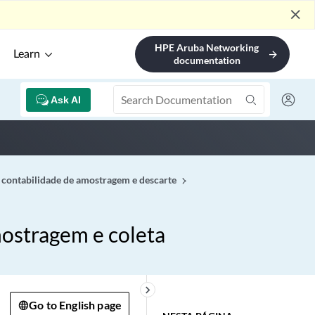
close
HPE Aruba Networking
Learn
arrow_forward
documentation
Ask AI
 contabilidade de amostragem e descarte
mostragem e coleta
keyboard_arrow_right
Go to English page