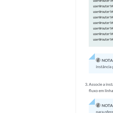
user@router1#
user@router1#
user@router1#
user@router1#
user@router1#
user@router1#
user@router1#
user@router1#
NOTA
instância
Associe a ins
fluxo em linh
NOTA
para ofer