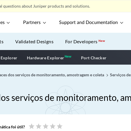
l questions about Juniper products and solutions.
ces
Partners
Support and Documentation
ts
Validated Designs
For Developers
New
New
New application
 Explorer
Hardware Explorer
Port Checker
faces dos serviços de monitoramento, amostragem e coleta
Serviços de
 dos serviços de monitoramento, a
star
star
star
star
star
tica foi útil?