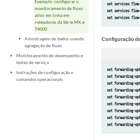
Exemplo: configurar o
set services flow
monitoramento de fluxo
set services flow
ativo em linha em
set services flow
roteadores da Série MX e
T4000
Amostragem de dados usando
Configuração d
play_arrow
agregação de fluxo
Monitoramento de desempenho e
play_arrow
testes de serviço
set forwarding-op
Instruções de configuração e
play_arrow
set forwarding-op
comandos operacionais
set forwarding-op
set forwarding-op
set forwarding-op
set forwarding-op
set forwarding-op
set forwarding-op
set forwarding-op