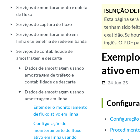
Serviços de monitoramento e coleta
play_arrow
ISENÇÃO DE 
de fluxo
Esta página será
Serviços de captura de fluxo
play_arrow
tenham sido feit
Serviços de monitoramento em
exatidão. Se hou
play_arrow
linha e telemetria de rede em banda
inglês. O PDF pa
Serviços de contabilidade de
play_arrow
Exemplo:
amostragem e descarte
ativo em
Dados de amostragem usando
play_arrow
amostragem de tráfego e
contabilidade de descarte
24-Jun-25
date_range
Dados de amostragem usando
play_arrow
amostragem em linha
Configur
Entender o monitoramento
de fluxo ativo em linha
Configuração 
Configuração do
Procedimento
monitoramento de fluxo
ativo em linha usando