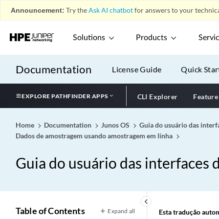
Announcement:
Try the
Ask AI chatbot
for answers to your technica
Solutions
Products
Servi
Documentation
License Guide
Quick Star
EXPLORE PATHFINDER APPS
CLI Explorer
Feature
Home
Documentation
Junos OS
Guia do usuário das inter
Dados de amostragem usando amostragem em linha
Guia do usuário das interfaces
keyboard_arrow_left
Table of Contents
Expand all
Esta tradução automá