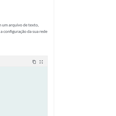
m um arquivo de texto,
 a configuração da sua rede
content_copy
zoom_out_map