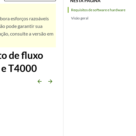
NESTA PÁGINA
Requisitos de software e hardware
bora esforços razoáveis
Visão geral
ão pode garantir sua
ução, consulte a versão em
o de fluxo
s e T4000
arrow_backward
arrow_forward