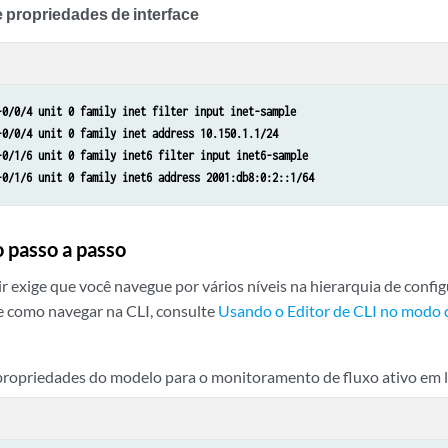
 propriedades de interface
-0/0/4 unit 0 family inet filter input inet-sample
-0/0/4 unit 0 family inet address 10.150.1.1/24
-0/1/6 unit 0 family inet6 filter input inet6-sample
-0/1/6 unit 0 family inet6 address 2001:db8:0:2::1/64
 passo a passo
r exige que você navegue por vários níveis na hierarquia de confi
e como navegar na CLI, consulte
Usando o Editor de CLI no modo 
propriedades do modelo para o monitoramento de fluxo ativo em l