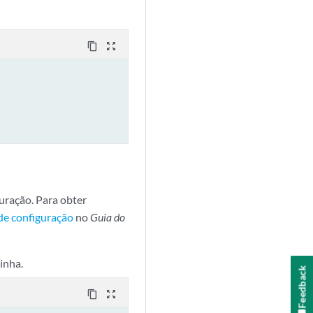
content_copy
zoom_out_map
guração. Para obter
de configuração
no
Guia do
inha.
Feedback
content_copy
zoom_out_map