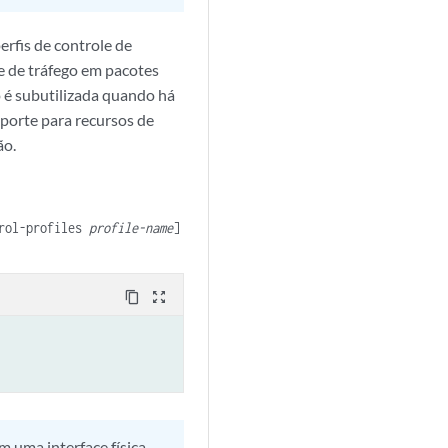
erfis de controle de
le de tráfego em pacotes
o é subutilizada quando há
porte para recursos de
ão.
trol-profiles
profile-name
]
content_copy
zoom_out_map
 uma interface física,