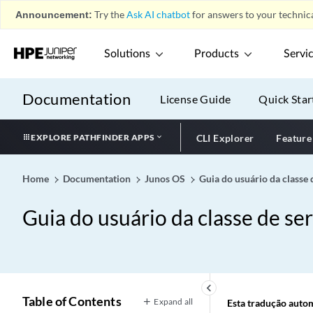
Announcement:
Try the
Ask AI chatbot
for answers to your technica
Solutions
Products
Servi
Documentation
License Guide
Quick Star
EXPLORE PATHFINDER APPS
CLI Explorer
Feature
Home
Documentation
Junos OS
Guia do usuário da classe 
Guia do usuário da classe de se
keyboard_arrow_left
Table of Contents
Expand all
Esta tradução automá