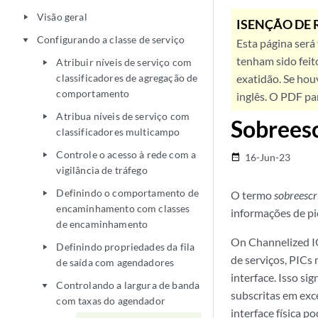
Visão geral
play_arrow
ISENÇÃO DE 
Configurando a classe de serviço
play_arrow
Esta página será
tenham sido feit
Atribuir níveis de serviço com
play_arrow
classificadores de agregação de
exatidão. Se hou
comportamento
inglês. O PDF pa
Atribua níveis de serviço com
play_arrow
Sobreesc
classificadores multicampo
Controle o acesso à rede com a
play_arrow
16-Jun-23
date_range
vigilância de tráfego
Definindo o comportamento de
O termo
sobreescr
play_arrow
encaminhamento com classes
informações de pi
de encaminhamento
On Channelized IQ
Definindo propriedades da fila
play_arrow
de serviços, PICs
de saída com agendadores
interface. Isso si
Controlando a largura de banda
play_arrow
subscritas em exc
com taxas do agendador
interface física p