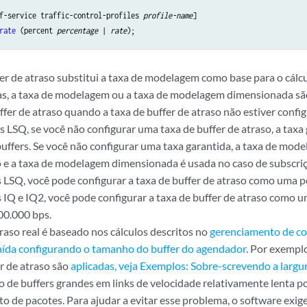
f-service traffic-control-profiles 
profile-name
rate
 (percent 
percentage
 | 
rate
fer de atraso substitui a taxa de modelagem como base para o cálcu
as, a taxa de modelagem ou a taxa de modelagem dimensionada sã
ffer de atraso quando a taxa de buffer de atraso não estiver confi
s LSQ, se você não configurar uma taxa de buffer de atraso, a taxa
 buffers. Se você não configurar uma taxa garantida, a taxa de mod
o e a taxa de modelagem dimensionada é usada no caso de subscriç
s LSQ, você pode configurar a taxa de buffer de atraso como uma 
s IQ e IQ2, você pode configurar a taxa de buffer de atraso como 
00.000 bps.
raso real é baseado nos cálculos descritos no
gerenciamento de c
saída configurando o tamanho do buffer do agendador
. Por exempl
er de atraso são
aplicadas, veja Exemplos: Sobre-screvendo a largu
o de buffers grandes em links de velocidade relativamente lenta p
o de pacotes. Para ajudar a evitar esse problema, o software exig