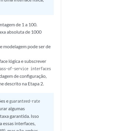
ntagem de 1 a 100.
axa absoluta de 1000
a de modelagem pode ser de
ace lógica e subscrever
ass-of-service interfaces
rdagem de configuração,
e descrito na Etapa 2.
ões e
guaranteed-rate
urar algumas
taxa garantida. Isso
 essas interfaces,
IR), mas não ambas.