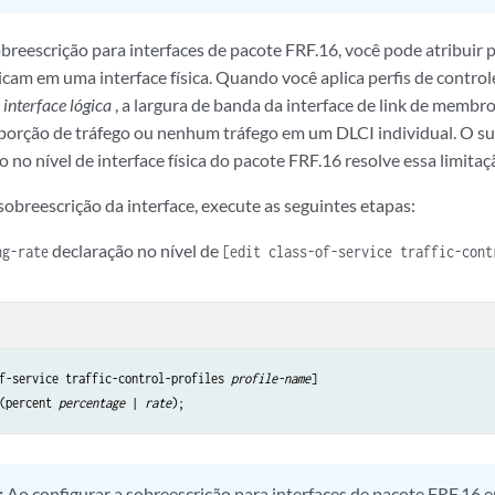
breescrição para interfaces de pacote FRF.16, você pode atribuir p
icam em uma interface física. Quando você aplica perfis de contro
 interface lógica
, a largura de banda da interface de link de membr
orção de tráfego ou nenhum tráfego em um DLCI individual. O su
o no nível de interface física do pacote FRF.16 resolve essa limitaç
sobreescrição da interface, execute as seguintes etapas:
declaração no nível de
ng-rate
[edit class-of-service traffic-con
f-service traffic-control-profiles 
profile-name
(percent 
percentage
 | 
rate
:
Ao configurar a sobreescrição para interfaces de pacote FRF.16 em