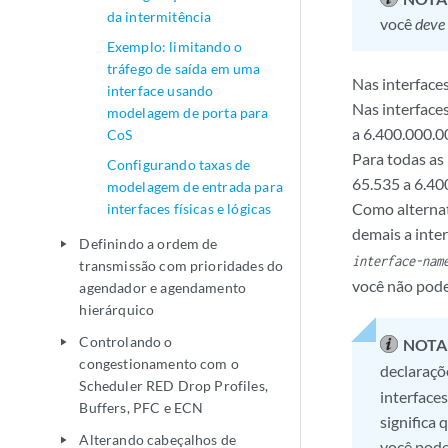
da intermitência
você
deve
Exemplo: limitando o
tráfego de saída em uma
Nas interface
interface usando
Nas interface
modelagem de porta para
a 6.400.000.0
CoS
Para todas as
Configurando taxas de
65.535 a 6.40
modelagem de entrada para
Como alternat
interfaces físicas e lógicas
demais a inter
Definindo a ordem de
play_arrow
interface-nam
transmissão com prioridades do
você não pode
agendador e agendamento
hierárquico
Controlando o
NOTA
play_arrow
congestionamento com o
declaraç
Scheduler RED Drop Profiles,
interface
Buffers, PFC e ECN
significa
Alterando cabeçalhos de
play_arrow
você pode