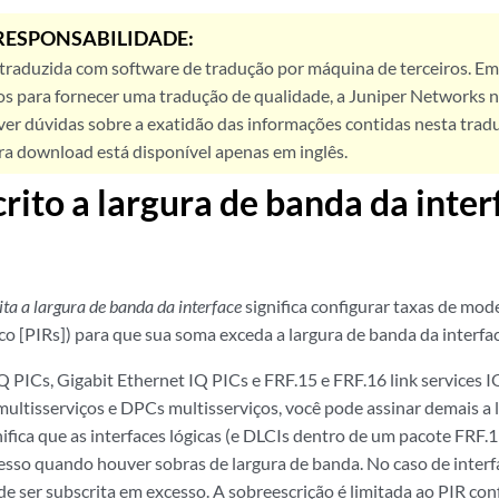
RESPONSABILIDADE:
 traduzida com software de tradução por máquina de terceiros. Em
os para fornecer uma tradução de qualidade, a Juniper Networks n
ver dúvidas sobre a exatidão das informações contidas nesta trad
ra download está disponível apenas em inglês.
rito a largura de banda da inter
ita a largura de banda da interface
significa configurar taxas de mod
co [PIRs]) para que sua soma exceda a largura de banda da interfac
 PICs, Gigabit Ethernet IQ PICs e FRF.15 e FRF.16 link services I
 multisserviços e DPCs multisserviços, você pode assinar demais a
gnifica que as interfaces lógicas (e DLCIs dentro de um pacote FRF
esso quando houver sobras de largura de banda. No caso de interf
ode ser subscrita em excesso. A sobreescrição é limitada ao PIR co