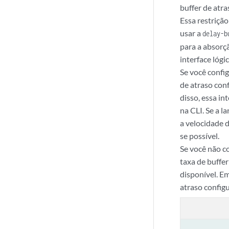
buffer de atra
Essa restriçã
usar a
delay-b
para a absorçã
interface lógic
Se você config
de atraso con
disso, essa in
na CLI. Se a l
a velocidade 
se possível.
Se você não c
taxa de buffer
disponível. Em
atraso configu