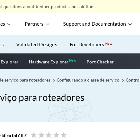
l questions about Juniper products and solutions.
ces
Partners
Support and Documentation
ts
Validated Designs
For Developers
New
New
New application
 Explorer
Hardware Explorer
Port Checker
de serviço para roteadores
Configurando a classe de serviço
Contro
rviço para roteadores
star
star
star
star
star
tica foi útil?