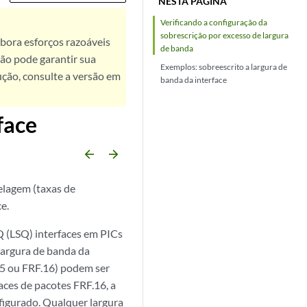
NESTA PÁGINA
Verificando a configuração da
sobrescrição por excesso de largura
bora esforços razoáveis
de banda
ão pode garantir sua
Exemplos: sobreescrito a largura de
ução, consulte a versão em
banda da interface
face
arrow_backward
arrow_forward
elagem (taxas de
e.
Q (LSQ) interfaces em PICs
 largura de banda da
.15 ou FRF.16) podem ser
aces de pacotes FRF.16, a
nfigurado. Qualquer largura