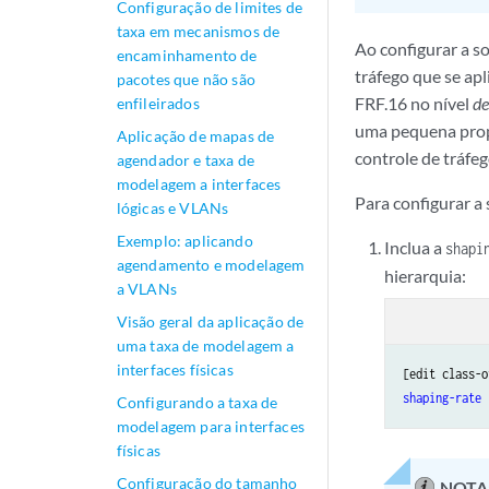
Configuração de limites de
taxa em mecanismos de
Ao configurar a so
encaminhamento de
tráfego que se apl
pacotes que não são
FRF.16 no nível
de
enfileirados
uma pequena prop
Aplicação de mapas de
controle de tráfeg
agendador e taxa de
modelagem a interfaces
Para configurar a 
lógicas e VLANs
Exemplo: aplicando
Inclua a
shapi
agendamento e modelagem
hierarquia:
a VLANs
Visão geral da aplicação de
uma taxa de modelagem a
interfaces físicas
[edit class-o
shaping-rate
 
Configurando a taxa de
modelagem para interfaces
físicas
Configuração do tamanho
NOTA