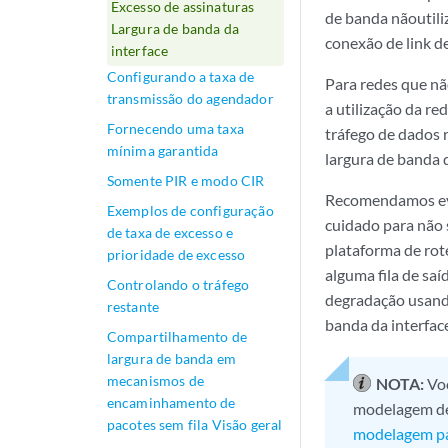
Excesso de assinaturas
de banda nãoutiliz
Largura de banda da
conexão de link de
interface
Configurando a taxa de
Para redes que nã
transmissão do agendador
a utilização da re
Fornecendo uma taxa
tráfego de dados 
mínima garantida
largura de banda 
Somente PIR e modo CIR
Recomendamos evi
Exemplos de configuração
cuidado para não 
de taxa de excesso e
plataforma de rot
prioridade de excesso
alguma fila de saí
Controlando o tráfego
degradação usando
restante
banda da interfac
Compartilhamento de
largura de banda em
mecanismos de
NOTA:
Vo
encaminhamento de
modelagem de
pacotes sem fila Visão geral
modelagem p