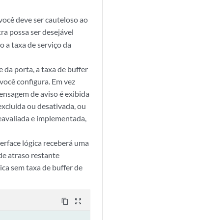
 você deve ser cauteloso ao
ra possa ser desejável
o a taxa de serviço da
 da porta, a taxa de buffer
 você configura. Em vez
mensagem de aviso é exibida
 excluída ou desativada, ou
reavaliada e implementada,
terface lógica receberá uma
de atraso restante
gica sem taxa de buffer de
content_copy
zoom_out_map