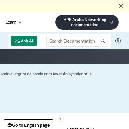
close
HPE Aruba Networking
Learn
arrow_forward
documentation
Ask AI
lando a largura de banda com taxas do agendador
keyboard_arrow_right
Go to English page