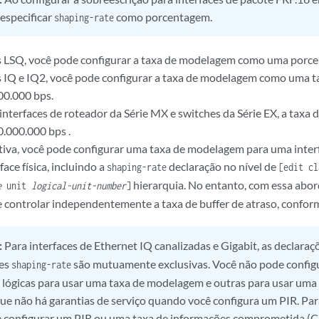
especificar
como porcentagem.
shaping-rate
s LSQ, você pode configurar a taxa de modelagem como uma porce
s IQ e IQ2, você pode configurar a taxa de modelagem como uma t
00.000 bps.
 interfaces de roteador da Série MX e switches da Série EX, a tax
0.000.000 bps .
iva, você pode configurar uma taxa de modelagem para uma interf
face física, incluindo a
declaração no nível de
shaping-rate
[edit cl
hierarquia. No entanto, com essa abo
e
unit
logical-unit-number
]
 controlar independentemente a taxa de buffer de atraso, conform
:
Para interfaces de Ethernet IQ canalizadas e Gigabit, as declaraç
ões
são mutuamente exclusivas. Você não pode config
shaping-rate
s lógicas para usar uma taxa de modelagem e outras para usar uma 
 que não há garantias de serviço quando você configura um PIR. Para
 configurar um PIR ou uma taxa de informações comprometida (C