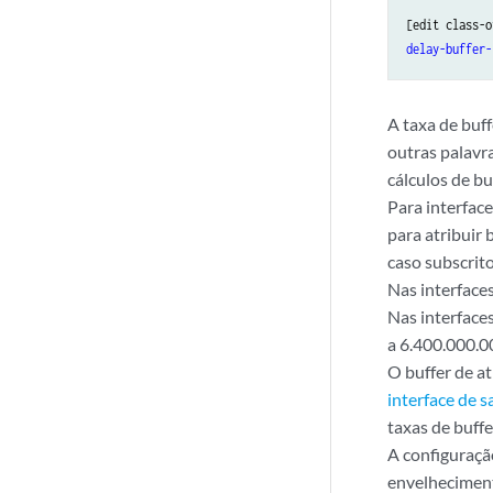
[edit class-o
delay-buffer-
A taxa de buf
outras palavr
cálculos de bu
Para interface
para atribuir
caso subscrit
Nas interface
Nas interface
a 6.400.000.0
O buffer de at
interface de 
taxas de buff
A configuraçã
envelheciment