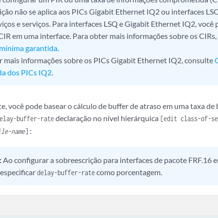
rição não se aplica aos PICs Gigabit Ethernet IQ2 ou interfaces L
viços e serviços. Para interfaces LSQ e Gigabit Ethernet IQ2, você
CIR em uma interface. Para obter mais informações sobre os CIRs,
mínima garantida
.
r mais informações sobre os PICs Gigabit Ethernet IQ2, consulte
da dos PICs IQ2
.
, você pode basear o cálculo de buffer de atraso em uma taxa de b
declaração no nível hierárquica
elay-buffer-rate
[edit class-of-s
:
ile-name
]
:
Ao configurar a sobreescrição para interfaces de pacote FRF.16 em
especificar
como porcentagem.
delay-buffer-rate