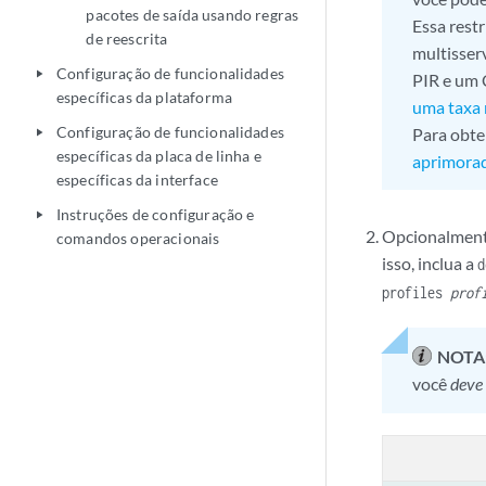
pacotes de saída usando regras
Essa rest
de reescrita
multisser
Configuração de funcionalidades
play_arrow
PIR e um 
específicas da plataforma
uma taxa 
Configuração de funcionalidades
Para obte
play_arrow
específicas da placa de linha e
aprimora
específicas da interface
Instruções de configuração e
play_arrow
Opcionalmente
comandos operacionais
isso, inclua a
d
profiles
prof
NOTA
você
deve