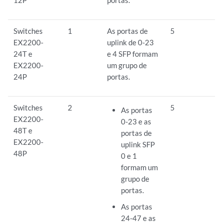
12P
portas.
Switches
1
As portas de
5
EX2200-
uplink de 0-23
24T e
e 4 SFP formam
EX2200-
um grupo de
24P
portas.
Switches
2
5
As portas
EX2200-
0-23 e as
48T e
portas de
EX2200-
uplink SFP
48P
0 e 1
formam um
grupo de
portas.
As portas
24-47 e as