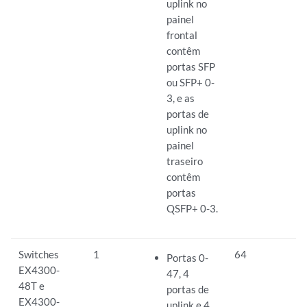
uplink no
painel
frontal
contêm
portas SFP
ou SFP+ 0-
3, e as
portas de
uplink no
painel
traseiro
contêm
portas
QSFP+ 0-3.
Switches
1
64
Portas 0-
EX4300-
47, 4
48T e
portas de
EX4300-
uplink e 4