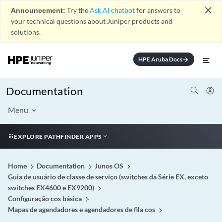
close
Announcement:
Try the
Ask AI chatbot
for answers to
your technical questions about Juniper products and
solutions.
HPE Aruba Docs
arrow_forward
Documentation
Menu
EXPLORE PATHFINDER APPS
Home
Documentation
Junos OS
Guia de usuário de classe de serviço (switches da Série EX, exceto
switches EX4600 e EX9200)
Configuração cos básica
Mapas de agendadores e agendadores de fila cos