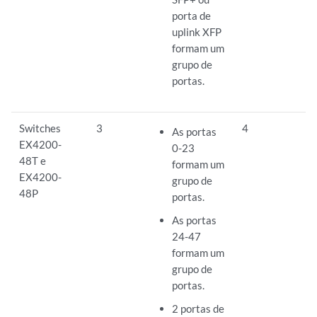
porta de
uplink XFP
formam um
grupo de
portas.
Switches
3
4
As portas
EX4200-
0-23
48T e
formam um
EX4200-
grupo de
48P
portas.
As portas
24-47
formam um
grupo de
portas.
2 portas de