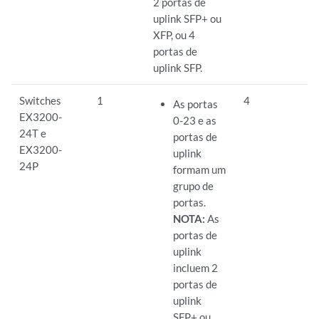
2 portas de
uplink SFP+ ou
XFP, ou 4
portas de
uplink SFP.
Switches
1
4
As portas
EX3200-
0-23 e as
24T e
portas de
EX3200-
uplink
24P
formam um
grupo de
portas.
NOTA:
As
portas de
uplink
incluem 2
portas de
uplink
SFP+ ou