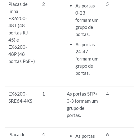
Placas de
2
5
As portas
linha
0-23
EX6200-
formam um
48T (48
grupo de
portas RJ-
portas.
45) e
As portas
EX6200-
24-47
48P (48
formam um
portas PoE+)
grupo de
portas.
EX6200-
1
As portas SFP+
4
SRE64-4XS
0-3 formam um
grupo de
portas.
Placa de
4
6
As portas