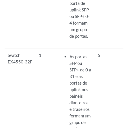
porta de
uplink SFP
ou SFP+ 0-
4 formam
um grupo
de portas.
Switch
1
5
As portas
EX4550-32F
SFP ou
SFP+ de 0 a
31 e as
portas de
uplink nos
painéis
dianteiros
e traseiros
formam um
grupo de