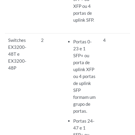
XFP ou 4
portas de
uplink SFP.
Switches
2
4
Portas 0-
EX3200-
23 e 1
48T e
SFP+ ou
EX3200-
porta de
48P
uplink XFP
ou 4 portas
de uplink
SFP
formam um
grupo de
portas.
Portas 24-
47 e 1
SFP+ ou