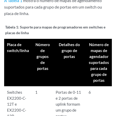
A Tabela 1
mostra o número de mapas de agendamento
suportados para cada grupo de portas em um switch ou
placa de linha.
Tabela 1:
Suporte para mapas de programadores em switches e
placas de linha
Placa de
Número
Detalhes do
Número de
switch/linha
de
grupo de
mapas de
grupos
portas
agendador
de
suportados
portas
para cada
grupo de
portas
Switches
1
Portas de 0-11
6
EX2200-C-
e 2 portas de
12T e
uplink formam
EX2200-C-
um grupo de