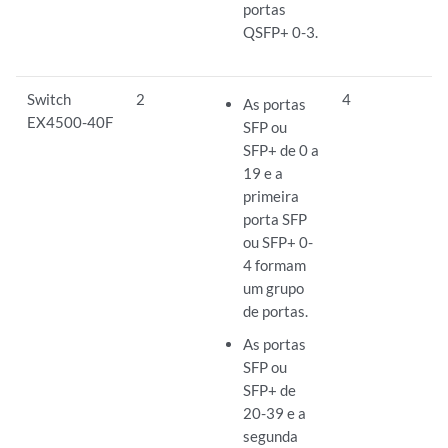
portas
QSFP+ 0-3.
Switch
2
4
As portas
EX4500-40F
SFP ou
SFP+ de 0 a
19 e a
primeira
porta SFP
ou SFP+ 0-
4 formam
um grupo
de portas.
As portas
SFP ou
SFP+ de
20-39 e a
segunda