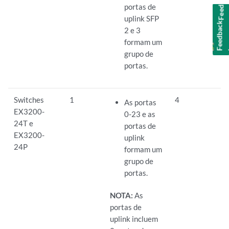
Feedback
portas de
uplink SFP
2 e 3
formam um
grupo de
portas.
Switches
1
4
As portas
EX3200-
0-23 e as
24T e
portas de
EX3200-
uplink
24P
formam um
grupo de
portas.
NOTA:
As
portas de
uplink incluem