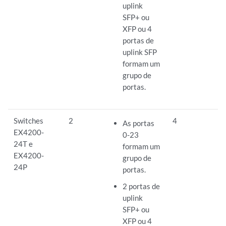
uplink
SFP+ ou
XFP ou 4
portas de
uplink SFP
formam um
grupo de
portas.
Switches
2
4
As portas
EX4200-
0-23
24T e
formam um
EX4200-
grupo de
24P
portas.
2 portas de
uplink
SFP+ ou
XFP ou 4