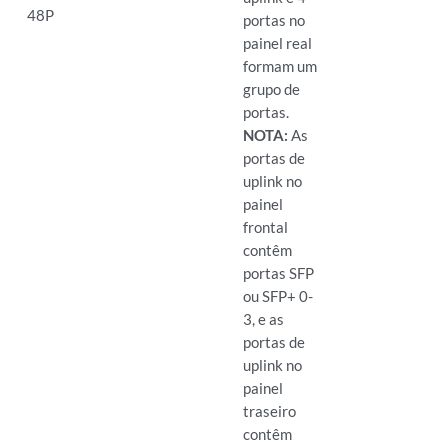
48P
portas no
painel real
formam um
grupo de
portas.
NOTA:
As
portas de
uplink no
painel
frontal
contêm
portas SFP
ou SFP+ 0-
3, e as
portas de
uplink no
painel
traseiro
contêm