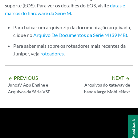
suporte (EOS). Para ver os detalhes do EOS, visite
datas e
marcos do hardware da Série M
.
Para baixar um arquivo zip da documentação arquivada,
clique no
Arquivo De Documentos da Série M (39 MB)
.
Para saber mais sobre os roteadores mais recentes da
Juniper, veja
roteadores
.
PREVIOUS
NEXT
arrow_backward
arrow_forward
JunosV App Engine e
Arquivos do gateway de
Arquivos da Série VSE
banda larga MobileNext
Feedback