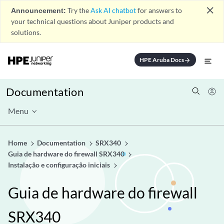
close
Announcement:
Try the
Ask AI chatbot
for answers to
your technical questions about Juniper products and
solutions.
HPE Aruba Docs
arrow_forward
Documentation
Menu
Home
Documentation
SRX340
Guia de hardware do firewall SRX340
Instalação e configuração iniciais
Guia de hardware do firewall
SRX340