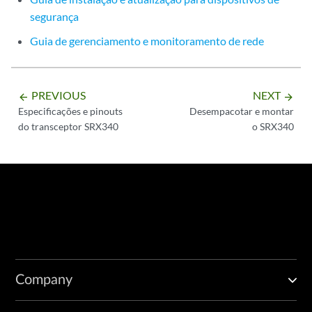
segurança
Guia de gerenciamento e monitoramento de rede
PREVIOUS
NEXT
arrow_backward
arrow_forward
Especificações e pinouts
Desempacotar e montar
do transceptor SRX340
o SRX340
Company