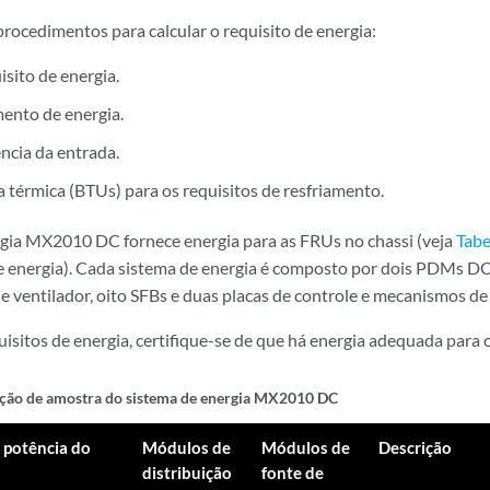
procedimentos para calcular o requisito de energia:
isito de energia.
mento de energia.
ência da entrada.
a térmica (BTUs) para os requisitos de resfriamento.
gia MX2010 DC fornece energia para as FRUs no chassi (veja
Tabe
e energia). Cada sistema de energia é composto por dois PDMs D
e ventilador, oito SFBs e duas placas de controle e mecanismos d
uisitos de energia, certifique-se de que há energia adequada para 
ção de amostra do sistema de energia MX2010 DC
 potência do
Módulos de
Módulos de
Descrição
distribuição
fonte de