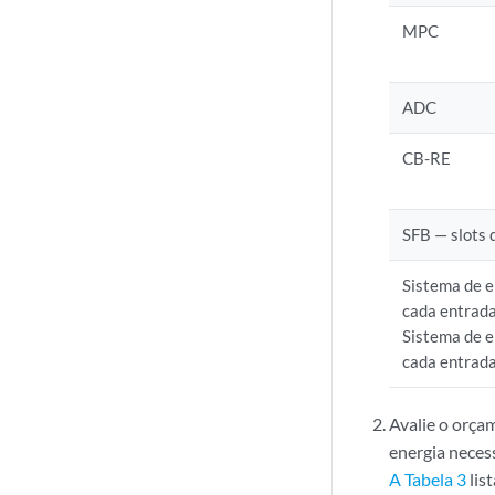
MPC
ADC
CB-RE
SFB — slots 
Sistema de 
cada entrad
Sistema de 
cada entrad
Avalie o orçam
energia neces
A Tabela 3
lis