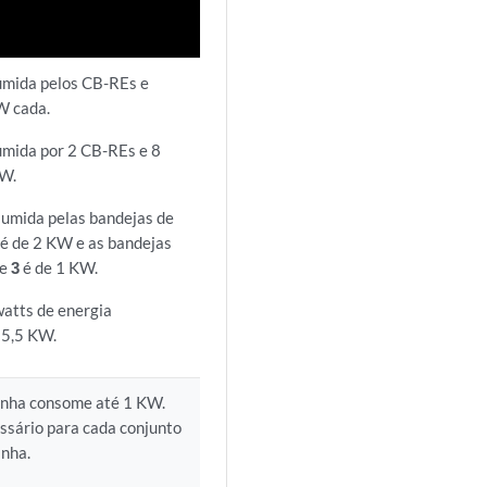
umida pelos CB-REs e
W cada.
umida por 2 CB-REs e 8
KW.
sumida pelas bandejas de
é de 2 KW e as bandejas
 e
3
é de 1 KW.
watts de energia
 5,5 KW.
linha consome até 1 KW.
sário para cada conjunto
inha.