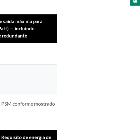
e saída máxima para
att) — incluindo
e redundante
a do PSM conforme mostrado
Requisito de energia de