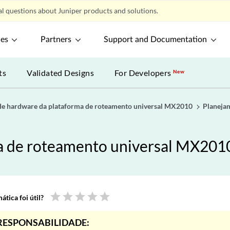
l questions about Juniper products and solutions.
ces
Partners
Support and Documentation
ts
Validated Designs
For Developers
New
de hardware da plataforma de roteamento universal MX2010
Planejam
a de roteamento universal MX201
star
star
star
star
star
tica foi útil?
RESPONSABILIDADE: