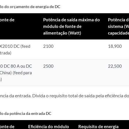
ulo
do orçamento de energia de DC
onte de
Potência de saída máxima do
Potência d
módulo de fonte de
sistema (W
alimentação (Watt)
capacidad
X2010 DC (feed
2100
18,900
trada)
 DC 80 A ou DC
2500
22,500
hina) (feed para
)
ência da entrada. Divida o requisito total de saída pela eficiênci
ulo
da potência da entrada DC
onte de
Eficiência do módulo
Requisito de energia