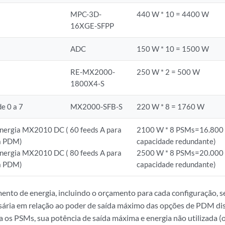
MPC-3D-
440 W * 10 = 4400 W
16XGE-SFPP
ADC
150 W * 10 = 1500 W
RE-MX2000-
250 W * 2 = 500 W
1800X4-S
de 0 a 7
MX2000-SFB-S
220 W * 8 = 1760 W
energia MX2010 DC ( 60 feeds A para
2100 W * 8 PSMs=16.800
a PDM)
capacidade redundante)
energia MX2010 DC ( 80 feeds A para
2500 W * 8 PSMs=20.000
a PDM)
capacidade redundante)
ento de energia, incluindo o orçamento para cada configuração, se 
sária em relação ao poder de saída máximo das opções de PDM dis
ta os PSMs, sua potência de saída máxima e energia não utilizada (o