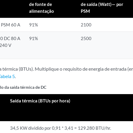
de fonte de
de saída (Watt)— por
alimentação
PSM
 PSM 60 A
91%
2100
0 DC 80 A
91%
2500
240 V
da térmica (BTUs). Multiplique o requisito de energia de entrada (
Tabela 5
.
lo da saída térmica de DC
Saída térmica (BTUs por hora)
34,5 KW dividido por 0,91 * 3,41 = 129.280 BTU/hr.