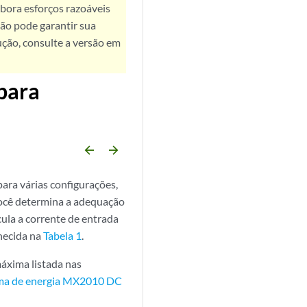
bora esforços razoáveis
ão pode garantir sua
ução, consulte a versão em
 para
arrow_backward
arrow_forward
ara várias configurações,
ocê determina a adequação
ula a corrente de entrada
rnecida na
Tabela 1
.
áxima listada nas
tema de energia MX2010 DC