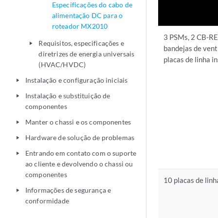
Especificações do cabo de
alimentação DC para o
roteador MX2010
3 PSMs, 2 CB-REs
Requisitos, especificações e
play_arrow
bandejas de vent
diretrizes de energia universais
placas de linha i
(HVAC/HVDC)
Instalação e configuração iniciais
play_arrow
Instalação e substituição de
play_arrow
componentes
Manter o chassi e os componentes
play_arrow
Hardware de solução de problemas
play_arrow
Entrando em contato com o suporte
play_arrow
ao cliente e devolvendo o chassi ou
componentes
10 placas de linh
Informações de segurança e
play_arrow
conformidade