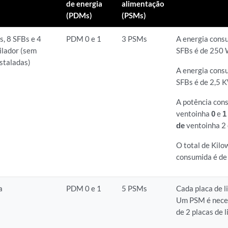
de energia
alimentação
(PDMs)
(PSMs)
, 8 SFBs e 4
PDM 0 e 1
3 PSMs
A energia cons
ilador (sem
SFBs é de 250 
nstaladas)
A energia cons
SFBs é de 2,5 
A potência con
ventoinha
0
e
1
de
ventoinha 2
O total de Kilo
consumida é de
a
PDM 0 e 1
5 PSMs
Cada placa de 
Um PSM é neces
de 2 placas de l