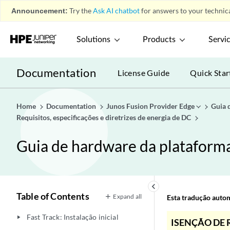
Announcement:
Try the
Ask AI chatbot
for answers to your technica
Solutions
Products
Servi
Documentation
License Guide
Quick Star
Home
Documentation
Junos Fusion Provider Edge
Guia 
Requisitos, especificações e diretrizes de energia de DC
Guia de hardware da plataform
keyboard_arrow_left
Table of Contents
Expand all
Esta tradução automá
Fast Track: Instalação inicial
play_arrow
ISENÇÃO DE 