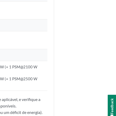
 W (+ 1 PSM@2100 W
 W (+ 1 PSM@2500 W
aplicável, e verifique a
Feedback
poníveis.
u um déficit de energia).