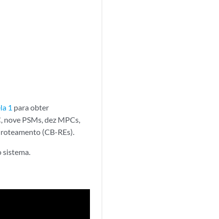
la 1
para obter
C, nove PSMs, dez MPCs,
e roteamento (CB-REs).
o sistema.