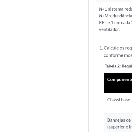
N
+1 sistema re
N
+
N
redundância
REs e 1 em cada 
ventilador.
Calcule os re
conforme mos
Tabela 2:
Requi
Component
Chassi base
Bandejas de 
(superior e i