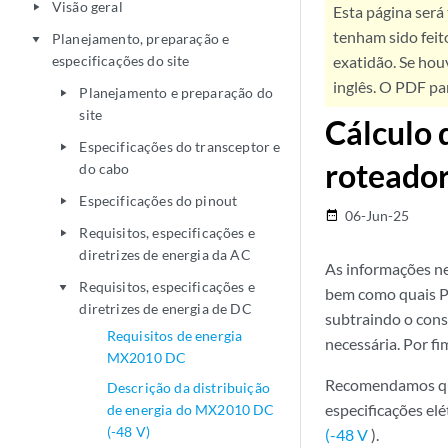
Visão geral
play_arrow
Esta página será
tenham sido feit
Planejamento, preparação e
play_arrow
especificações do site
exatidão. Se hou
inglês. O PDF pa
Planejamento e preparação do
play_arrow
site
Cálculo 
Especificações do transceptor e
play_arrow
roteado
do cabo
Especificações do pinout
play_arrow
06-Jun-25
date_range
Requisitos, especificações e
play_arrow
diretrizes de energia da AC
As informações ne
Requisitos, especificações e
play_arrow
bem como quais P
diretrizes de energia de DC
subtraindo o cons
Requisitos de energia
necessária. Por fi
MX2010 DC
Recomendamos que
Descrição da distribuição
especificações elé
de energia do MX2010 DC
(-48 V)
(-48 V
).