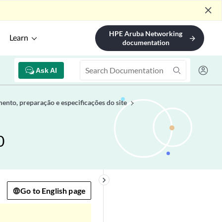
close
HPE Aruba Networking
Learn
arrow_forward
documentation
Ask AI
ento, preparação e especificações do site
0
keyboard_arrow_right
Go to English page