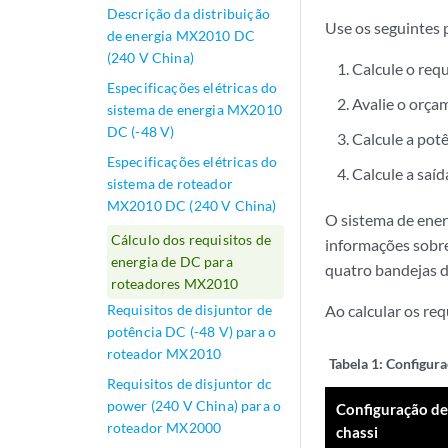
Descrição da distribuição
Use os seguintes 
de energia MX2010 DC
(240 V China)
Calcule o requ
Especificações elétricas do
Avalie o orça
sistema de energia MX2010
DC (-48 V)
Calcule a pot
Especificações elétricas do
Calcule a saíd
sistema de roteador
MX2010 DC (240 V China)
O sistema de ener
Cálculo dos requisitos de
informações sobr
energia de DC para
quatro bandejas d
roteadores MX2010
Requisitos de disjuntor de
Ao calcular os req
potência DC (-48 V) para o
roteador MX2010
Tabela 1:
Configura
Requisitos de disjuntor dc
power (240 V China) para o
Configuração de
roteador MX2000
chassi