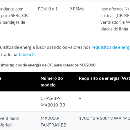
dundante com
PDM 0 e 1
9 PSMs
Isso oferece
N
 para SFBs, CB-
críticas (CB-RE
2 bandejas de
ventilador) e
N
placas de linha.
quisitos de energia (uso) usando os valores nos
requisitos de ene
trado na
Tabela 2
.
sitos típicos de energia de DC para roteador MX2010
e
Número do
Requisito de energia (Wat
modelo
CHAS-BP-
–
MX2010-BB
ventilador
MX2000-
1700 * 2 + 500* 2 W = 44
nferior)
FANTRAY-BB