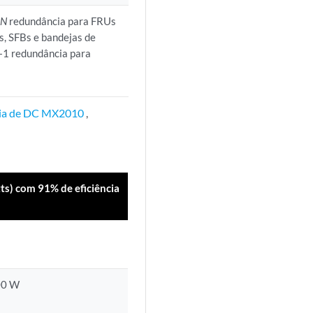
+
N
redundância para FRUs
s, SFBs e bandejas de
+1 redundância para
rgia de DC MX2010
,
ts) com 91% de eficiência
00 W