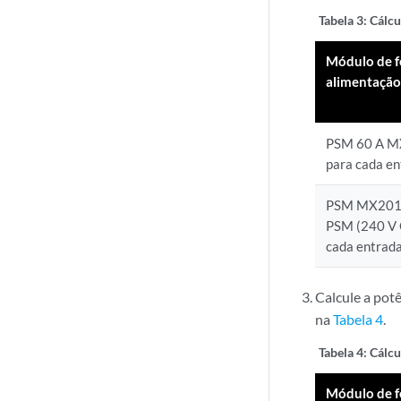
Tabela 3: Cálc
Módulo de f
alimentação
PSM 60 A M
para cada en
PSM MX2010
PSM (240 V C
cada entrada
Calcule a pot
na
Tabela 4
.
Tabela 4: Cálc
Módulo de f