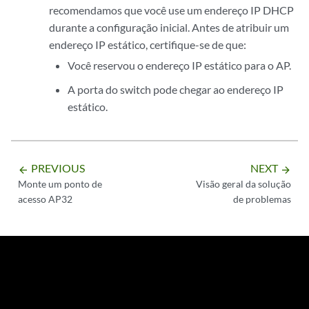
recomendamos que você use um endereço IP DHCP
durante a configuração inicial. Antes de atribuir um
endereço IP estático, certifique-se de que:
Você reservou o endereço IP estático para o AP.
A porta do switch pode chegar ao endereço IP
estático.
PREVIOUS
NEXT
arrow_backward
arrow_forward
Monte um ponto de
Visão geral da solução
acesso AP32
de problemas