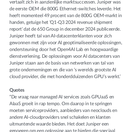
vertaalt zich in aanzienlijke marktsuccessen. Juniper was
de eerste OEM die 800G Ethernet-switches leverde. Het
heeft momenteel 49 procent van de 800G OEM-markt in
handen, getuige het ‘Q1-Q3 2024 revenue shipment
report’ dat de 650 Group in december 2024 publiceerde.
Juniper heeft tal van AI-datacenterklanten voor zich
gewonnen met zijn voor AI geoptimaliseerde oplossingen,
ondersteuning door het Open4AI Lab en hoogwaardige
dienstverlening. De oplossingen voor AI datacenters van
Juniper staan aan de basis van netwerken van tal van
grote ondernemingen en die van ‘s werelds grootste AI
cloud provider, die met honderdduizenden GPU’s werkt.’
Quotes
“De vraag naar managed AI services zoals GPUaaS en
AIaaS groeit in rap tempo. Om daarop in te springen
moeten serviceproviders, aanbieders van neoclouds en
andere AI-cloudproviders snel schakelen en klanten
uitmuntende waarde bieden. Het doet Juniper een
genoegen om een oplossing aan te bieden die speciaal