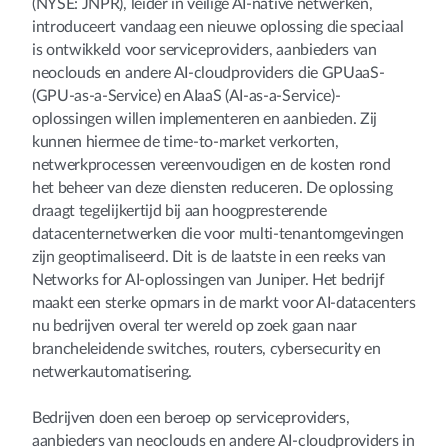
(NYSE: JNPR), leider in veilige AI-native netwerken,
introduceert vandaag een nieuwe oplossing die speciaal
is ontwikkeld voor serviceproviders, aanbieders van
neoclouds en andere AI-cloudproviders die GPUaaS-
(GPU-as-a-Service) en AIaaS (AI-as-a-Service)-
oplossingen willen implementeren en aanbieden. Zij
kunnen hiermee de time-to-market verkorten,
netwerkprocessen vereenvoudigen en de kosten rond
het beheer van deze diensten reduceren. De oplossing
draagt tegelijkertijd bij aan hoogpresterende
datacenternetwerken die voor multi-tenantomgevingen
zijn geoptimaliseerd. Dit is de laatste in een reeks van
Networks for AI-oplossingen van Juniper. Het bedrijf
maakt een sterke opmars in de markt voor AI-datacenters
nu bedrijven overal ter wereld op zoek gaan naar
brancheleidende switches, routers, cybersecurity en
netwerkautomatisering.
Bedrijven doen een beroep op serviceproviders,
aanbieders van neoclouds en andere AI-cloudproviders in