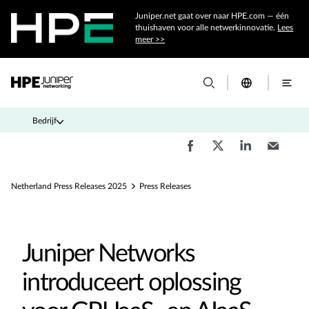
Juniper.net gaat over naar HPE.com — één
thuishaven voor alle netwerkinnovatie.
Lees
meer >>
Bedrijf
Netherland Press Releases 2025
Press Releases
Juniper Networks
introduceert oplossing