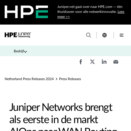
Juniper.net gaat over naar HPE.com — één
thuishaven voor alle netwerkinnovatie.
Lees
meer >>
Bedrijf
Netherland Press Releases 2024
Press Releases
Juniper Networks brengt
als eerste in de markt