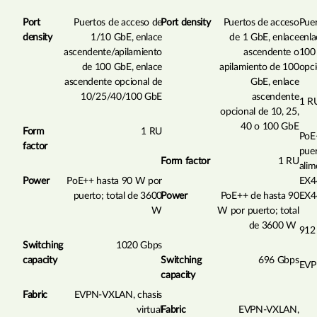
Port
Puertos de acceso de
Port density
Puertos de acceso
Puer
density
1/10 GbE, enlace
de 1 GbE, enlace
enla
ascendente/apilamiento
ascendente o
100
de 100 GbE, enlace
apilamiento de 100
opc
ascendente opcional de
GbE, enlace
10/25/40/100 GbE
ascendente
1 R
opcional de 10, 25,
40 o 100 GbE
Form
1 RU
PoE
factor
puer
Form factor
1 RU
ali
Power
PoE++ hasta 90 W por
EX4
puerto; total de 3600
Power
PoE++ de hasta 90
EX4
W
W por puerto; total
de 3600 W
912
Switching
1020 Gbps
capacity
Switching
696 Gbps
EVPN
capacity
Fabric
EVPN-VXLAN, chasis
virtual
Fabric
EVPN-VXLAN,