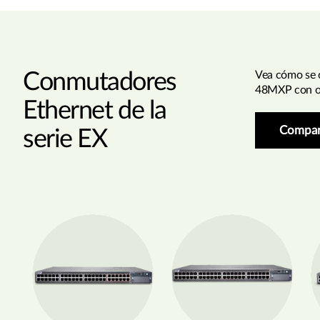
Conmutadores
Vea cómo se 
48MXP con ot
Ethernet de la
Compar
serie EX