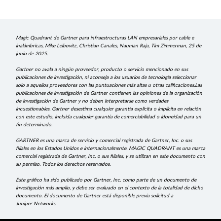
Magic Quadrant de Gartner para infraestructuras LAN empresariales por cable e
inalámbricas, Mike Leibovitz, Christian Canales, Nauman Raja, Tim Zimmerman, 25 de
junio de 2025.
Gartner no avala a ningún proveedor, producto o servicio mencionado en sus
publicaciones de investigación, ni aconseja a los usuarios de tecnología seleccionar
solo a aquellos proveedores con las puntuaciones más altas u otras calificaciones.Las
publicaciones de investigación de Gartner contienen las opiniones de la organización
de investigación de Gartner y no deben interpretarse como verdades
incuestionables. Gartner desestima cualquier garantía explícita o implícita en relación
con este estudio, incluida cualquier garantía de comerciabilidad o idoneidad para un
fin determinado.
GARTNER es una marca de servicio y comercial registrada de Gartner, Inc. o sus
filiales en los Estados Unidos e internacionalmente. MAGIC QUADRANT es una marca
comercial registrada de Gartner, Inc. o sus filiales, y se utilizan en este documento con
su permiso. Todos los derechos reservados.
Este gráfico ha sido publicado por Gartner, Inc. como parte de un documento de
investigación más amplio, y debe ser evaluado en el contexto de la totalidad de dicho
documento. El documento de Gartner está disponible previa solicitud a
Juniper Networks.