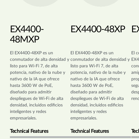
EX4400-
EX4400-48XP
E
48MXP
El EX4400-48XP es un
El EX4400-48XP es un
El 
conmutador de alta densidad y
conmutador de alta densidad y
EX4
listo para Wi-Fi 7, de alta
listo para Wi-Fi 7, de alta
con
potencia, nativo de la nube y
potencia, nativo de la nube y
ami
nativo de la IA que ofrece
nativo de la IA que ofrece
prop
hasta 3600 W de PoE,
hasta 3600 W de PoE,
seg
diseñado para admitir
diseñado para admitir
des
despliegues de Wi-Fi de alta
despliegues de Wi-Fi de alta
ren
densidad, incluidos edificios
densidad, incluidos edificios
inteligentes y redes
inteligentes y redes
empresariales.
empresariales.
Technical Features
Technical Features
Tec