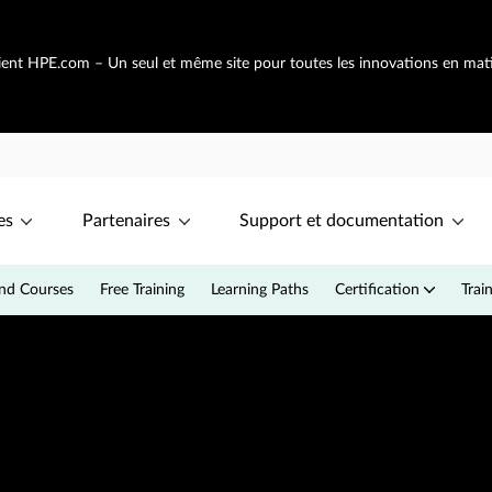
vient HPE.com – Un seul et même site pour toutes les innovations en mat
es
Partenaires
Support et documentation
d Courses
Free Training
Learning Paths
Certification
Trai