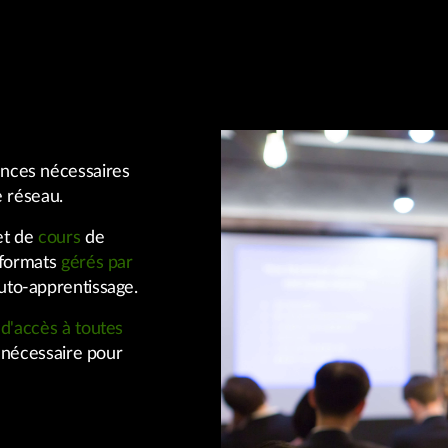
nces nécessaires
e réseau.
et de
cours
de
s formats
gérés par
auto-apprentissage.
d'accès à toutes
é nécessaire pour