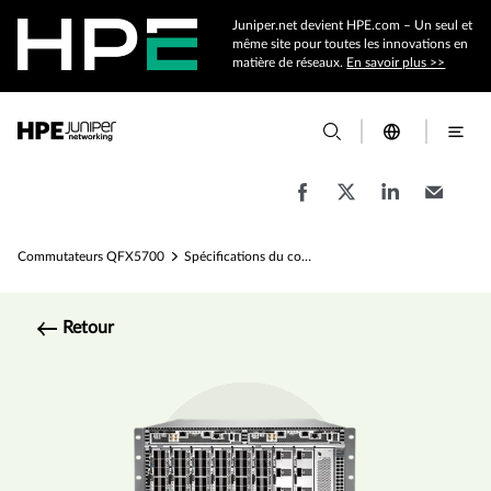
Juniper.net devient HPE.com – Un seul et
même site pour toutes les innovations en
matière de réseaux.
En savoir plus >>
Commutateurs QFX5700
Spécifications du commutateur Ethernet QFX5700/QFX5700E
Retour