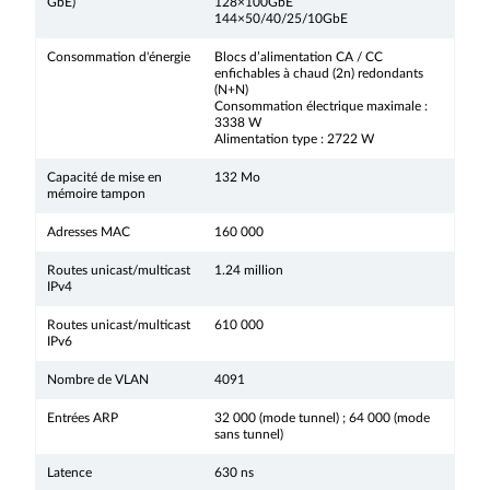
GbE)
128×100GbE
144×50/40/25/10GbE
Consommation d'énergie
Blocs d’alimentation CA / CC
enfichables à chaud (2n) redondants
(N+N)
Consommation électrique maximale :
3338 W
Alimentation type : 2722 W
Capacité de mise en
132 Mo
mémoire tampon
Adresses MAC
160 000
Routes unicast/multicast
1.24 million
IPv4
Routes unicast/multicast
610 000
IPv6
Nombre de VLAN
4091
Entrées ARP
32 000 (mode tunnel) ; 64 000 (mode
sans tunnel)
Latence
630 ns