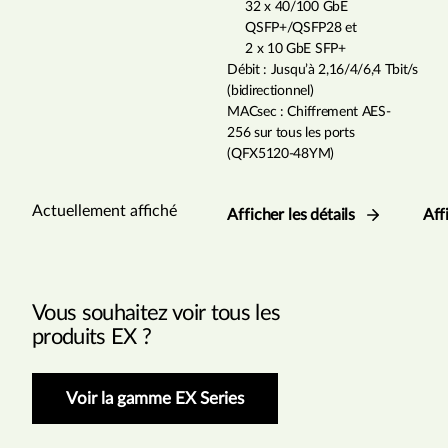
32 x 40/100 GbE
QSFP+/QSFP28 et
2 x 10 GbE SFP+
Débit : Jusqu’à 2,16/4/6,4 Tbit/s
(bidirectionnel)
MACsec : Chiffrement AES-
256 sur tous les ports
(QFX5120-48YM)
Actuellement affiché
Afficher les détails
Aff
Vous souhaitez voir tous les
produits EX ?
Voir la gamme EX Series