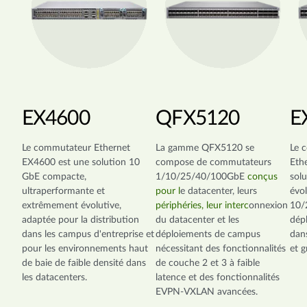
EX4600
QFX5120
E
Le commutateur Ethernet
La gamme QFX5120 se
Le 
EX4600 est une solution 10
compose de commutateurs
Eth
GbE compacte,
1/10/25/40/100GbE
conçus
solu
ultraperformante et
pour l
e datacenter, leurs
évo
extrêmement évolutive,
périphéries, leur interc
onnexion
10/
adaptée pour la distribution
du datacenter et les
dépl
dans les campus d'entreprise et
déploiements de campus
dan
pour les environnements haut
nécessitant des fonctionnalités
et g
de baie de faible densité dans
de couche 2 et 3 à faible
les datacenters.
latence et des fonctionnalités
EVPN-VXLAN avancées.