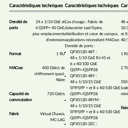
Caractéristiques techniques
Caractéristiques techniques
Car
Densité de
24 x 1/10 GbE et
Cas d’usage : Fabric de
48 
ports
4 QSFP+ 40 GbE,
datacenter Leaf/Spine,
10/
plus emplacements
distribution et cœur de campus,
et 8
d'extension
applications nécessitant MACsec
40/
Densité de ports :
QFX5120-48T :
Format
1 RU
1 R
48 x 1/10 GbE RJ-45 et
6 x 40/100 GbE
MACsec
400 Gbit/s de
2 Tb
QSFP+/QSFP28
chiffrement quasi-
QFX5120-48Y :
filaire
48 x 1/10/25 GbE
550
SFP/SFP + et 8 x 40/100 GbE
(val
Capacité de
720 Gbit/s
QSFP+/QSFP28
mini
commutation
QFX5120-48YM :
48 x 1/10/25 GbE
Fabr
SFP/SFP + et 8 x 40/100 GbE
Fabric
Virtual Chassis,
QSFP+/QSFP28
MC-LAG
QFX5120-32C :