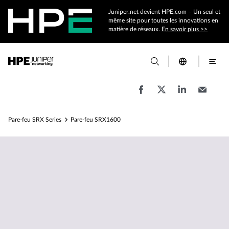
Juniper.net devient HPE.com – Un seul et
même site pour toutes les innovations en
matière de réseaux.
En savoir plus >>
Pare-feu SRX Series
Pare-feu SRX1600