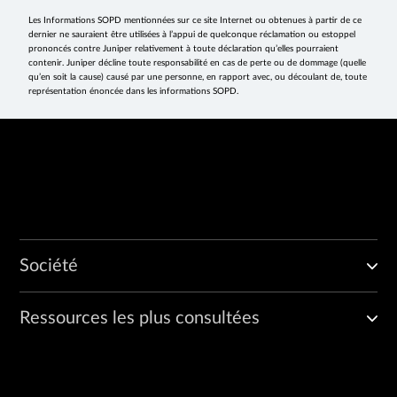
Les Informations SOPD mentionnées sur ce site Internet ou obtenues à partir de ce
dernier ne sauraient être utilisées à l’appui de quelconque réclamation ou estoppel
prononcés contre Juniper relativement à toute déclaration qu’elles pourraient
contenir. Juniper décline toute responsabilité en cas de perte ou de dommage (quelle
qu’en soit la cause) causé par une personne, en rapport avec, ou découlant de, toute
représentation énoncée dans les informations SOPD.
Société
Ressources les plus consultées