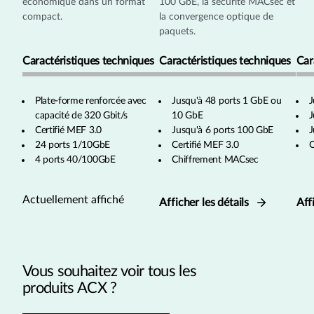
économique dans un format
100 GbE, la sécurité MACsec et
compact.
la convergence optique de
paquets.
Caractéristiques techniques
Caractéristiques techniques
Car
Plate-forme renforcée avec
Jusqu'à 48 ports 1 GbE ou
J
capacité de 320 Gbit/s
10 GbE
J
Certifié MEF 3.0
Jusqu'à 6 ports 100 GbE
J
24 ports 1/10GbE
Certifié MEF 3.0
C
4 ports 40/100GbE
Chiffrement MACsec
Actuellement affiché
Afficher les détails
Aff
Vous souhaitez voir tous les
produits ACX ?