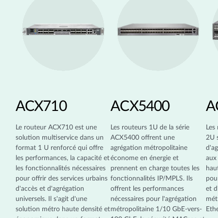
ACX710
ACX5400
A
Le routeur ACX710 est une
Les routeurs 1U de la série
Les
solution multiservice dans un
ACX5400 offrent une
2U 
format 1 U renforcé qui offre
agrégation métropolitaine
d'ag
les performances, la capacité et
économe en énergie et
aux
les fonctionnalités nécessaires
prennent en charge toutes les
haut
pour offrir des services urbains
fonctionnalités IP/MPLS. Ils
pou
d'accès et d'agrégation
offrent les performances
et d
universels. Il s'agit d'une
nécessaires pour l'agrégation
métr
solution métro haute densité et
métropolitaine 1/10 GbE-vers-
Ethe