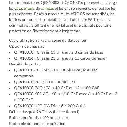
Les commutateurs QFX10008 et QFX10016 prennent en charge
les
datacenters
, de
campus
et les environnements de routage les
plus exigeants. Basés sur nos circuits ASIC Q5 personnalisés, les
buffers profonds et un débit pouvant atteindre 96 Tbit/s, ces
commutateurs offrent une flexibilité et une capacité pour une
protection de l'investissement à long terme.
Cas d'utilisation : Fabric spine du datacenter
Options de châssis :
QFX10008 : Châssis 13 U, jusqu'à 8 cartes de ligne
QFX10016 : Châssis 21 U, jusqu'à 16 cartes de ligne
Densité de ports :
QFX10000-30C-M : 30 × 100/40 GbE, MACsec
compatible
QFX10000-30C : 30 × 100/40 GbE
QFX10000-36Q : 36 × 40 GbE ou 12 × 100 GbE
QFX10000-60S-6Q : 60 × 1/10 GbE avec 6 × 40 GbE ou 2
× 100 GbE
QFX10000-12C-DWDM : 6 × 200 Gbit/s
Débit : Jusqu'à 96 Tbit/s (bidirectionnel)
Buffers profonds : 100 m par port
Protocole du temps de précision