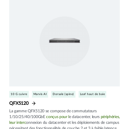
10 G cuivre
Marvis AI
Dorsale (spine)
Leaf haut de baie
QFX5120
La gamme QFX5120 se compose de commutateurs
1/10/25/40/100GbE
conçus pour l
e datacenter, leurs
périphéries,
leur interc
onnexion du datacenter et les déploiements de campus
nécessitant des fonctionnalités de couche 2 et 3 à faible latence