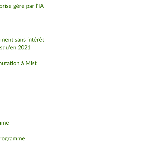
rise géré par l'IA
ment sans intérêt
usqu'en 2021
utation à Mist
amme
 programme