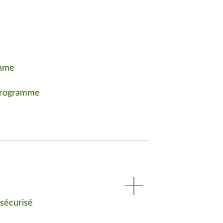
amme
 programme
sécurisé