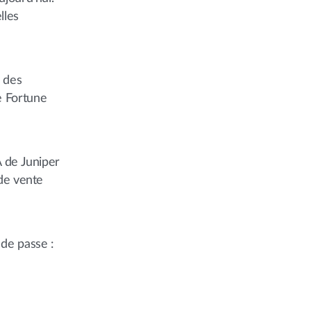
lles
c des
e Fortune
A de Juniper
 de vente
de passe :