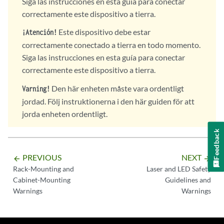
Siga las instrucciones en esta guía para conectar
correctamente este dispositivo a tierra.
Este dispositivo debe estar
¡Atención!
correctamente conectado a tierra en todo momento.
Siga las instrucciones en esta guía para conectar
correctamente este dispositivo a tierra.
Den här enheten måste vara ordentligt
Varning!
jordad. Följ instruktionerna i den här guiden för att
jorda enheten ordentligt.
Feedback
PREVIOUS
NEXT
arrow_backward
arrow_forward
Rack-Mounting and
Laser and LED Safety
Cabinet-Mounting
Guidelines and
Warnings
Warnings