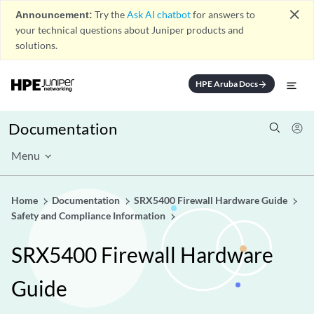
close
Announcement:
Try the
Ask AI chatbot
for answers to
your technical questions about Juniper products and
solutions.
HPE Aruba Docs
arrow_forward
Documentation
Menu
Home
Documentation
SRX5400 Firewall Hardware Guide
Safety and Compliance Information
SRX5400 Firewall Hardware
Guide