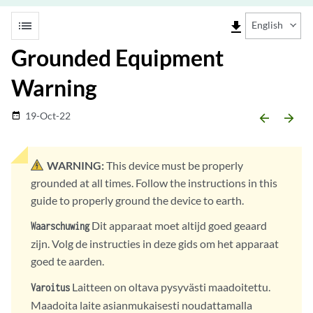
list
file_download
English
Grounded Equipment
Warning
19-Oct-22
date_range
arrow_backward
arrow_forward
WARNING:
This device must be properly
grounded at all times. Follow the instructions in this
guide to properly ground the device to earth.
Dit apparaat moet altijd goed geaard
Waarschuwing
zijn. Volg de instructies in deze gids om het apparaat
goed te aarden.
Laitteen on oltava pysyvästi maadoitettu.
Varoitus
Maadoita laite asianmukaisesti noudattamalla