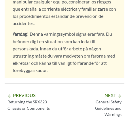
manipular cualquier equipo, considerar los riesgos
que entraña la corriente eléctrica y familiarizarse con
los procedimientos estándar de prevención de
accidentes.
Denna varningssymbol signalerar fara. Du
Varning!
befinner dig i en situation som kan leda till
personskada. Innan du utför arbete på någon
utrustning måste du vara medveten om farorna med
elkretsar och känna till vanligt förfarande för att
förebygga skador.
PREVIOUS
NEXT
arrow_backward
arrow_forward
Returning the SRX320
General Safety
Chassis or Components
Guidelines and
Warnings