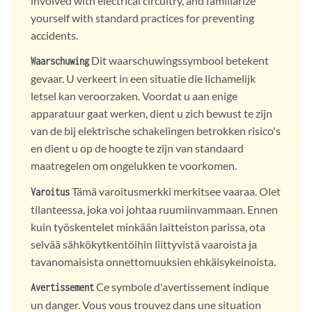
involved with electrical circuitry, and familiarize
yourself with standard practices for preventing
accidents.
Dit waarschuwingssymbool betekent
Waarschuwing
gevaar. U verkeert in een situatie die lichamelijk
letsel kan veroorzaken. Voordat u aan enige
apparatuur gaat werken, dient u zich bewust te zijn
van de bij elektrische schakelingen betrokken risico's
en dient u op de hoogte te zijn van standaard
maatregelen om ongelukken te voorkomen.
Tämä varoitusmerkki merkitsee vaaraa. Olet
Varoitus
tilanteessa, joka voi johtaa ruumiinvammaan. Ennen
kuin työskentelet minkään laitteiston parissa, ota
selvää sähkökytkentöihin liittyvistä vaaroista ja
tavanomaisista onnettomuuksien ehkäisykeinoista.
Ce symbole d'avertissement indique
Avertissement
un danger. Vous vous trouvez dans une situation