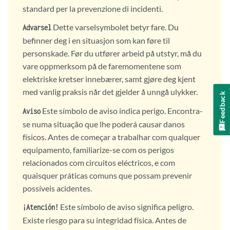
standard per la prevenzione di incidenti.
Dette varselsymbolet betyr fare. Du
Advarsel
befinner deg i en situasjon som kan føre til
personskade. Før du utfører arbeid på utstyr, må du
vare oppmerksom på de faremomentene som
elektriske kretser innebærer, samt gjøre deg kjent
med vanlig praksis når det gjelder å unngå ulykker.
Feedback
Este símbolo de aviso indica perigo. Encontra-
Aviso
se numa situação que lhe poderá causar danos
físicos. Antes de começar a trabalhar com qualquer
equipamento, familiarize-se com os perigos
relacionados com circuitos eléctricos, e com
quaisquer práticas comuns que possam prevenir
possíveis acidentes.
Este símbolo de aviso significa peligro.
¡Atención!
Existe riesgo para su integridad física. Antes de