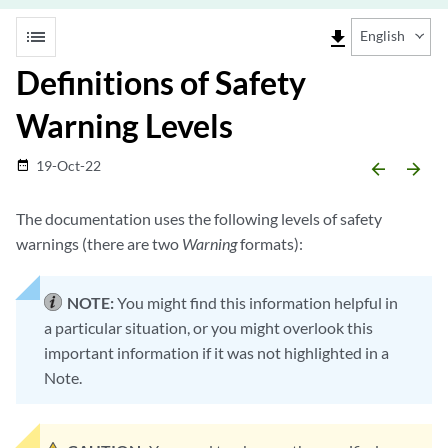
list
file_download
English
Definitions of Safety
Warning Levels
19-Oct-22
date_range
arrow_backward
arrow_forward
The documentation uses the following levels of safety
warnings (there are two
Warning
formats):
NOTE:
You might find this information helpful in
a particular situation, or you might overlook this
important information if it was not highlighted in a
Note.