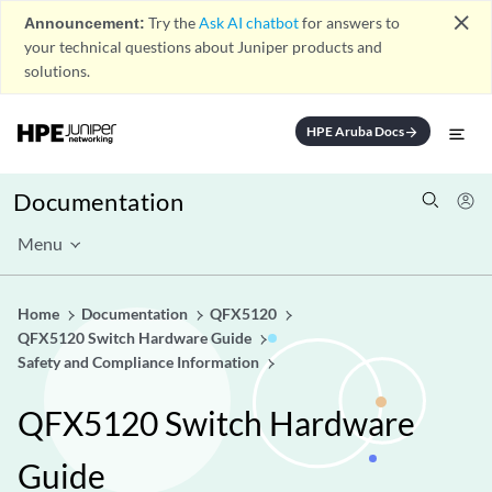
close
Announcement:
Try the
Ask AI chatbot
for answers to
your technical questions about Juniper products and
solutions.
HPE Aruba Docs
arrow_forward
Documentation
Menu
Home
Documentation
QFX5120
QFX5120 Switch Hardware Guide
Safety and Compliance Information
QFX5120 Switch Hardware
Guide