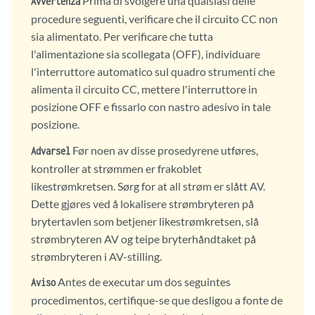
Prima di svolgere una qualsiasi delle
Avvertenza
procedure seguenti, verificare che il circuito CC non
sia alimentato. Per verificare che tutta
l'alimentazione sia scollegata (OFF), individuare
l'interruttore automatico sul quadro strumenti che
alimenta il circuito CC, mettere l'interruttore in
posizione OFF e fissarlo con nastro adesivo in tale
posizione.
Før noen av disse prosedyrene utføres,
Advarsel
kontroller at strømmen er frakoblet
likestrømkretsen. Sørg for at all strøm er slått AV.
Dette gjøres ved å lokalisere strømbryteren på
brytertavlen som betjener likestrømkretsen, slå
strømbryteren AV og teipe bryterhåndtaket på
strømbryteren i AV-stilling.
Antes de executar um dos seguintes
Aviso
procedimentos, certifique-se que desligou a fonte de