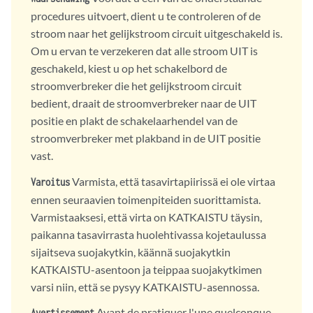
procedures uitvoert, dient u te controleren of de
stroom naar het gelijkstroom circuit uitgeschakeld is.
Om u ervan te verzekeren dat alle stroom UIT is
geschakeld, kiest u op het schakelbord de
stroomverbreker die het gelijkstroom circuit
bedient, draait de stroomverbreker naar de UIT
positie en plakt de schakelaarhendel van de
stroomverbreker met plakband in de UIT positie
vast.
Varmista, että tasavirtapiirissä ei ole virtaa
Varoitus
ennen seuraavien toimenpiteiden suorittamista.
Varmistaaksesi, että virta on KATKAISTU täysin,
paikanna tasavirrasta huolehtivassa kojetaulussa
sijaitseva suojakytkin, käännä suojakytkin
KATKAISTU-asentoon ja teippaa suojakytkimen
varsi niin, että se pysyy KATKAISTU-asennossa.
Avant de pratiquer l'une quelconque
Avertissement