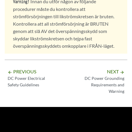
Innan du utför någon av följande
Varning!
procedurer måste du kontrollera att
strömförsörjningen till likströmskretsen är bruten.
Kontrollera att all strömförsörjning är BRUTEN
genom att slå AV det överspänningsskydd som
skyddar likströmskretsen och tejpa fast
överspänningsskyddets omkopplare i FRÅN-läget.
PREVIOUS
NEXT
arrow_backward
arrow_forward
DC Power Electrical
DC Power Grounding
Safety Guidelines
Requirements and
Warning