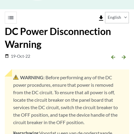
list
file_download
English
DC Power Disconnection
Warning
19-Oct-22
date_range
arrow_backward
arrow_forward
WARNING:
Before performing any of the DC
power procedures, ensure that power is removed
from the DC circuit. To ensure that all power is off,
locate the circuit breaker on the panel board that
services the DC circuit, switch the circuit breaker to
the OFF position, and tape the device handle of the
circuit breaker in the OFF position.
Voordat u een van de onderstaande
Waarschuwing